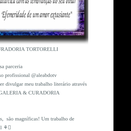
URADORIA TORTORELLI
sa parceria
so profissional @aleabdotv
 divulgar meu trabalho literário através
 GALERIA & CURADORIA
is, são magníficas! Um trabalho de
ial ⚘