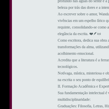
profundo nas águas do sentir e a
beleza por trás das dores e a inte
Ao escrever sobre o amor, Wanda 
vivências em um espelho lírico qu
requinte, consolidando-se como a
elegância da escrita. ❤️🪶📜
Como escritora, dedica sua obra 
transformações da alma, utilizan
acolhimento emocional.
​Acredita que a literatura é a fe
tecnológicos.
Notívaga, mística, misteriosa e 
na escrita o seu ponto de equilíb
​II. Formação Acadêmica e Expert
​Sua fundamentação intelectual é
multidisciplinaridade:
​Graduações: Filosofia, Letras, H