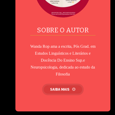
SOBRE O AUTOR
Wanda Rop ama a escrita, Pós Grad. em
Estudos Linguísticos e Literários e
Docência Do Ensino Sup.e
Neuropsicologia, dedicada ao estudo da
Filosofia
SAIBA MAIS