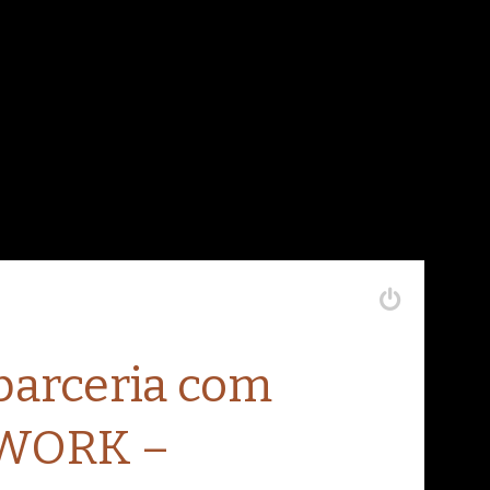
arceria com
WORK –