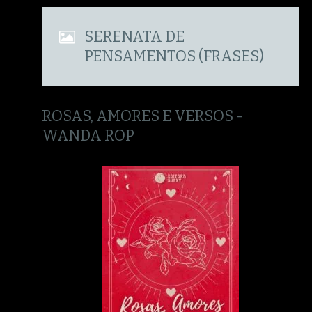
SERENATA DE
PENSAMENTOS (FRASES)
ROSAS, AMORES E VERSOS -
WANDA ROP