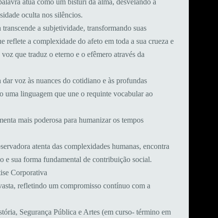
 palavra atua como um bisturi da alma, desvelando a
nsidade oculta nos silêncios.
transcende a subjetividade, transformando suas
e reflete a complexidade do afeto em toda a sua crueza e
 voz que traduz o eterno e o efêmero através da
a dar voz às nuances do cotidiano e às profundas
do uma linguagem que une o requinte vocabular ao
rramenta mais poderosa para humanizar os tempos
observadora atenta das complexidades humanas, encontra
rio e sua forma fundamental de contribuição social.
ise Corporativa
 vasta, refletindo um compromisso contínuo com a
istória, Segurança Pública e Artes (em curso- término em