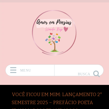
MENU
BUSCA
Pular para o conteúdo
VOCÊ FICOU EM MIM: LANÇAMENTO 2°
SEMESTRE 2025 – PREFÁCIO POETA