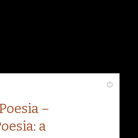
Poesia –
oesia: a