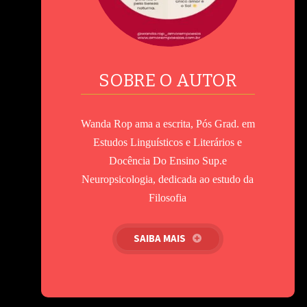
SOBRE O AUTOR
Wanda Rop ama a escrita, Pós Grad. em
Estudos Linguísticos e Literários e
Docência Do Ensino Sup.e
Neuropsicologia, dedicada ao estudo da
Filosofia
SAIBA MAIS