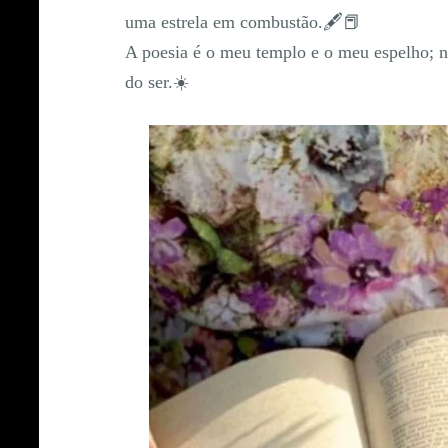
uma estrela em combustão.🖋️📕
A poesia é o meu templo e o meu espelho; ne
do ser.☀️