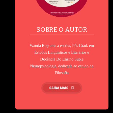
SOBRE O AUTOR
Wanda Rop ama a escrita, Pós Grad. em
Estudos Linguísticos e Literários e
Docência Do Ensino Sup.e
Neuropsicologia, dedicada ao estudo da
Filosofia
SAIBA MAIS