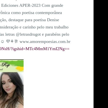
opa Ediciones APER-2023 Com grande
etrônica como poetisa contemporânea
ição, destaque para poetisa Denise
sideração e carinho pelo meu trabalho
 das letras @letrasdrugot e parabéns pelo
feliz ☺ 💜⚘🥂 www.amorempoesias.com.br
1VLONsH/?igshid=MTc4MmM1YmI2Ng==