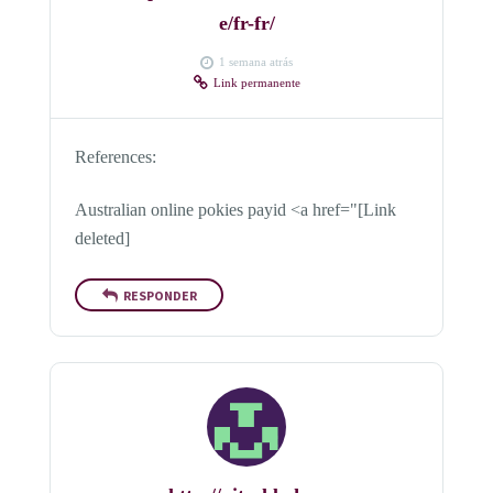
e/fr-fr/
1 semana atrás
Link permanente
References:
Australian online pokies payid <a href="[Link
deleted]
RESPONDER