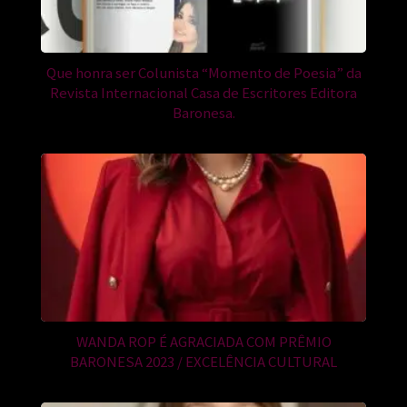
Que honra ser Colunista “Momento de Poesia” da
Revista Internacional Casa de Escritores Editora
Baronesa.
WANDA ROP É AGRACIADA COM PRÊMIO
BARONESA 2023 / EXCELÊNCIA CULTURAL