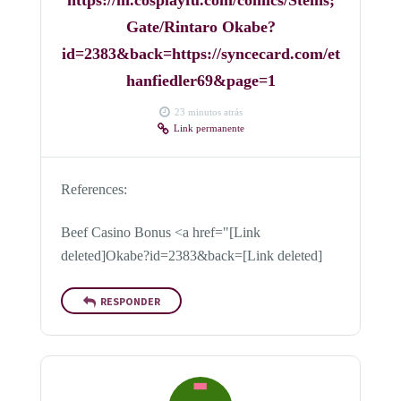
Gate/Rintaro Okabe?
id=2383&back=https://syncecard.com/et
hanfiedler69&page=1
23 minutos atrás
Link permanente
References:
Beef Casino Bonus <a href="[Link
deleted]Okabe?id=2383&back=[Link deleted]
RESPONDER