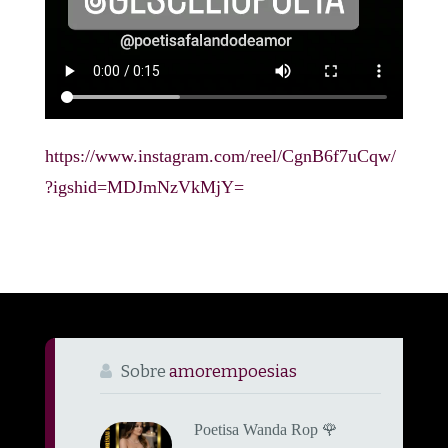
https://www.instagram.com/reel/CgnB6f7uCqw/
?igshid=MDJmNzVkMjY=
Sobre
amorempoesias
Poetisa Wanda Rop 🌹