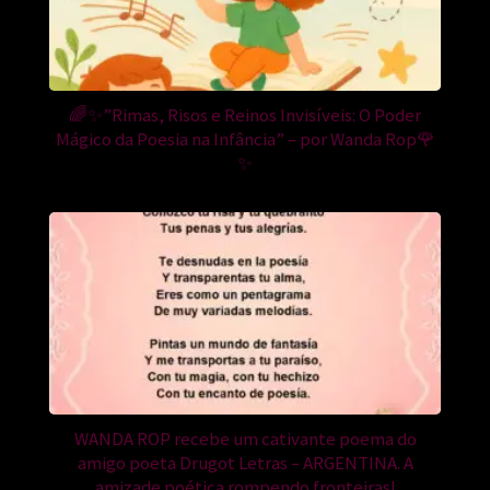
🌈✨”Rimas, Risos e Reinos Invisíveis: O Poder
Mágico da Poesia na Infância” – por Wanda Rop🌹
✨
WANDA ROP recebe um cativante poema do
amigo poeta Drugot Letras – ARGENTINA. A
amizade poética rompendo fronteiras!