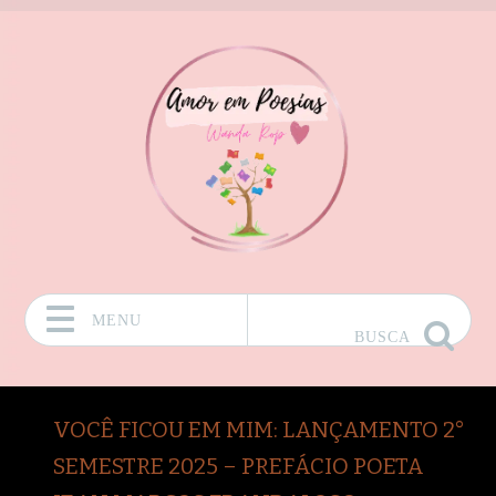
MENU
BUSCA
Pular para o conteúdo
VOCÊ FICOU EM MIM: LANÇAMENTO 2°
SEMESTRE 2025 – PREFÁCIO POETA