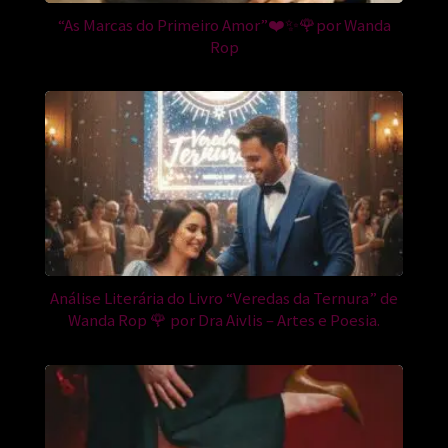
“As Marcas do Primeiro Amor”❤️✨🌹por Wanda
Rop
Análise Literária do Livro “Veredas da Ternura” de
Wanda Rop 🌹 por Dra Aivlis – Artes e Poesia.