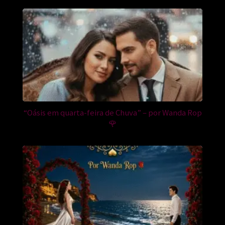
“Oásis em quarta-feira de Chuva” – por Wanda Rop
🌹