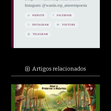
​Instagram: @wanda.rop_amorempoesia
WEBSITE
FACEBOOK
INSTAGRAM
YOUTUBE
TELEGRAM
Artigos relacionados