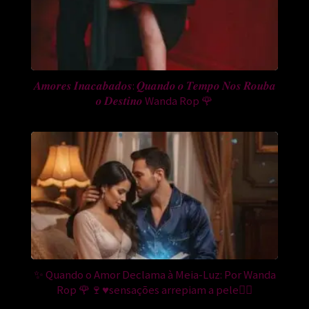
𝑨𝒎𝒐𝒓𝒆𝒔 𝑰𝒏𝒂𝒄𝒂𝒃𝒂𝒅𝒐𝒔: 𝑸𝒖𝒂𝒏𝒅𝒐 𝒐 𝑻𝒆𝒎𝒑𝒐 𝑵𝒐𝒔 𝑹𝒐𝒖𝒃𝒂
𝒐 𝑫𝒆𝒔𝒕𝒊𝒏𝒐 Wanda Rop 🌹
✨ Quando o Amor Declama à Meia-Luz: Por Wanda
Rop 🌹🍷♥️sensações arrepiam a pele❤️‍🔥