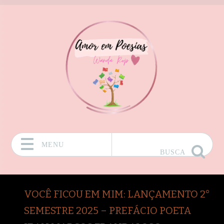
MENU
BUSCA
Pular para o conteúdo
VOCÊ FICOU EM MIM: LANÇAMENTO 2°
SEMESTRE 2025 – PREFÁCIO POETA