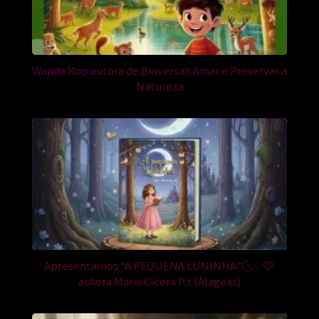
Wanda Rop autora de Bioversar: Amar e Preservar a
Natureza
Apresentamos “A PEQUENA LUNINHA”🌜✨🩷
autora Maria Cícera P.z (Alagoas)