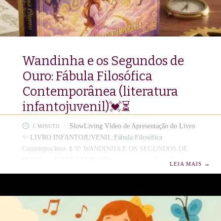
Wandinha e os Segundos de
Ouro: Fábula Filosófica
Contemporânea (literatura
infantojuvenil)💓⏳
SlowLiving Vídeo de Apresentação do Livro
1 MINUTO
✨ LIVRO INFANTOJUVENIL:Fábula Filosófica
Contemporânea 🌷🩷 WANDINHA E OS SEGUNDOS DE
OURO✨ – WANDA ROP🌷🩷 (poetisa apreciadora de cada
LEIA MAIS
→
segundo da vida com intensidade) ✨Em uma metrópole regida
pela ditadura dos ponteiros e afligida por uma miopia
existencial chamada Imediatismo , surge uma pequena
dissidente:Wandinha. Ela não busca a arqueologia dos
momentos desprezados. ⏳ Através da Aritmética do Vagar, esta