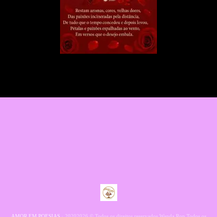
AMOR EM POESIAS
· 20202026 © Todos os direitos reservados Wanda Rop Todos os