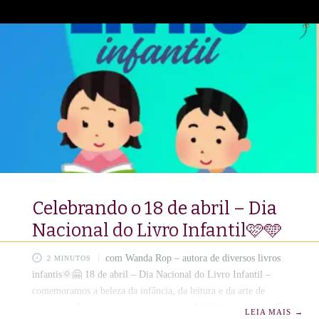
jogo, é travessura sonora. Divertida festa no papel.💕🌷 Mas o
que acontece quando a poesia encontra um coração pequeno,
ainda em formação, mas imenso em possibilidades? Algo
espetacular: nasce uma amizade secreta entre o lúdico e o
aprendizado,
Celebrando o 18 de abril – Dia
Nacional do Livro Infantil🩷🩵
com Wanda Rop – autora de diversos livros
2 MINUTOS
infantis🌞🤗 18 de abril – Dia Nacional do Livro Infantil –
comemoramos a beleza da infância, da leitura e da arte de
tocar corações pequeninos com versos e histórias encantadas.📚
LEIA MAIS
→