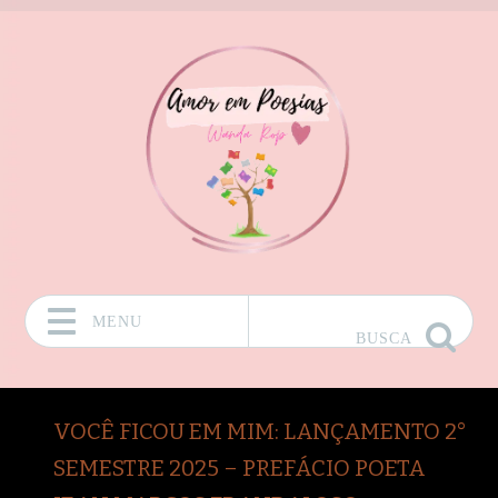
MENU
BUSCA
Pular para o conteúdo
VOCÊ FICOU EM MIM: LANÇAMENTO 2°
SEMESTRE 2025 – PREFÁCIO POETA