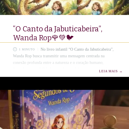
“O Canto da Jabuticabeira”,
Wanda Rop🌹💚🐦
No livro infantil “O Canto da Jabuticabeira”,
1 MINUTO
Wanda Rop busca transmitir uma mensagem centrada na
conexão profunda entre a natureza e o coração humano,
focando na sensibilidade e no desenvolvimento emocional
LEIA MAIS
→
desde a primeira infância. ​A obra é estruturada para ecoar os
seguintes valores e intenções: ​Temas Centrais da Obra ​Empatia
e Delicadeza: A narrativa utiliza a figura da jabuticabeira para
ensinar as crianças a olharem para o mundo com mais ternura e
cuidado. ​Amizade Sincera: O livro celebra os laços que