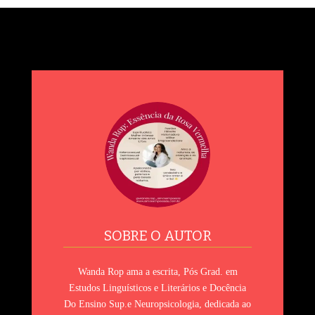
🌷🖋️ ✨ 18 de Abril – Um Dia Pintado com Letras e Sonhos:
Viva o Livro Infantil! No reino encantado das palavras doces,
18 de abril é um dia mágico, colorido com lápis de cor,
recheado de imaginação e sorrisos miúdos. É o Dia Nacional
SOBRE O AUTOR
Wanda Rop ama a escrita, Pós Grad. em
Estudos Linguísticos e Literários e Docência
Do Ensino Sup.e Neuropsicologia, dedicada ao