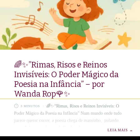
Arquiteta de Intervalos nos ensina que a vida não é uma
sucessão de tarefas, mas a
🌈✨”Rimas, Risos e Reinos
Invisíveis: O Poder Mágico da
Poesia na Infância” – por
Wanda Rop🌹✨
🌈✨“Rimas, Risos e Reinos Invisíveis: O
3 MINUTOS
Poder Mágico da Poesia na Infância” Num mundo onde tudo
parece querer correr, a poesia chega de mansinho, pulando
amarelinha, voando num balão de palavras ou escorregando no
LEIA MAIS
→
arco-íris da imaginação. Para as crianças, ela é descoberta, é