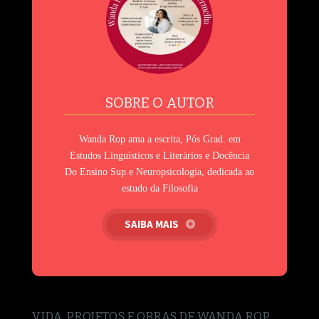
SOBRE O AUTOR
Wanda Rop ama a escrita, Pós Grad. em
Estudos Linguísticos e Literários e Docência
Do Ensino Sup.e Neuropsicologia, dedicada ao
estudo da Filosofia
SAIBA MAIS
VIDA, PROJETOS E OBRAS DE WANDA ROP