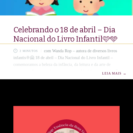
Celebrando o 18 de abril – Dia
Nacional do Livro Infantil🩷🩵
com Wanda Rop – autora de diversos livros
2 MINUTOS
infantis🌞🤗 18 de abril – Dia Nacional do Livro Infantil –
comemoramos a beleza da infância, da leitura e da arte de
tocar corações pequeninos com versos e histórias encantadas.📚
LEIA MAIS
→
🌷🖋️ ✨ 18 de Abril – Um Dia Pintado com Letras e Sonhos:
Viva o Livro Infantil! No reino encantado das palavras doces,
18 de abril é um dia mágico, colorido com lápis de cor,
recheado de imaginação e sorrisos miúdos. É o Dia Nacional