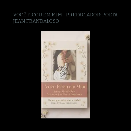
VOCÊ FICOU EM MIM - PREFACIADOR: POETA
JEAN FRANDALOSO