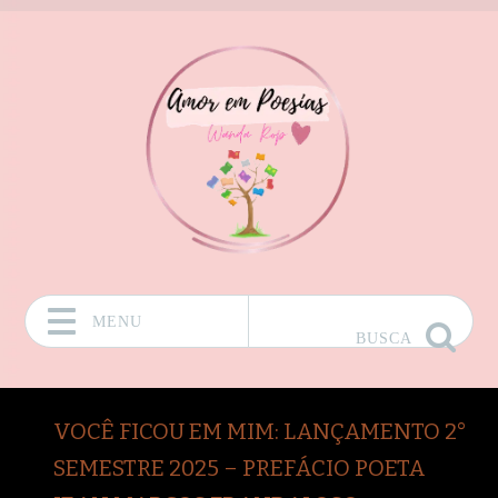
MENU
BUSCA
Pular para o conteúdo
VOCÊ FICOU EM MIM: LANÇAMENTO 2°
SEMESTRE 2025 – PREFÁCIO POETA