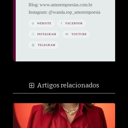
​Blog: www.amorempoesias.com.br
​Instagram: @wanda.rop_amorempoesia
WEBSITE
FACEBOOK
INSTAGRAM
YOUTUBE
TELEGRAM
Artigos relacionados