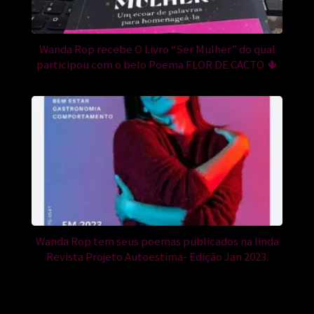
Wanda Rop recebe O Livro “Ser Mulher” do qual
participou com o belo Poema FLOR DE CACTO 🌵
Wanda Rop tem seus poemas publicados na linda
Revista Projeto Autoestima- Edição Jan 2023.