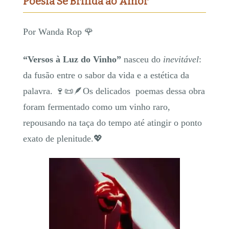
Poesia Se Brinda ao Amor
Por Wanda Rop 🌹
“Versos à Luz do Vinho”
nasceu do
inevitável
:
da fusão entre o sabor da vida e a estética da
palavra. 🍷📜🪶Os delicados poemas dessa obra
foram fermentado como um vinho raro,
repousando na taça do tempo até atingir o ponto
exato de plenitude.💖