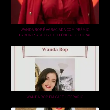
WANDA ROP É AGRACIADA COM PRÊMIO
BARONESA 2023 / EXCELÊNCIA CULTURAL
WANDA ROP EM CAFÉ LITERÁRIO