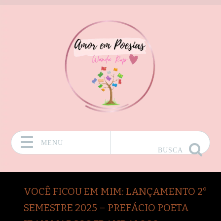
MENU
BUSCA
Pular para o conteúdo
VOCÊ FICOU EM MIM: LANÇAMENTO 2°
SEMESTRE 2025 – PREFÁCIO POETA