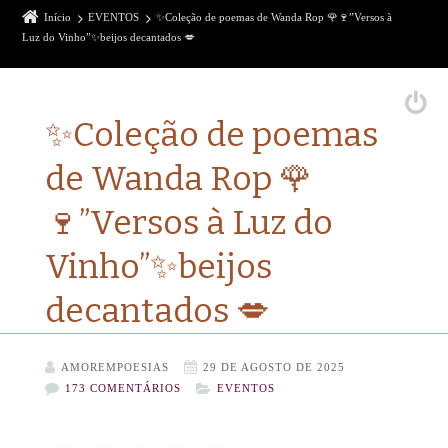
Início
EVENTOS
✨Coleção de poemas de Wanda Rop 🌹🍷”Versos à
Luz do Vinho”✨beijos decantados 💋
✨Coleção de poemas
de Wanda Rop 🌹
🍷”Versos à Luz do
Vinho”✨beijos
decantados 💋
AMOREMPOESIAS
29 DE AGOSTO DE 2025
173 COMENTÁRIOS
EVENTOS