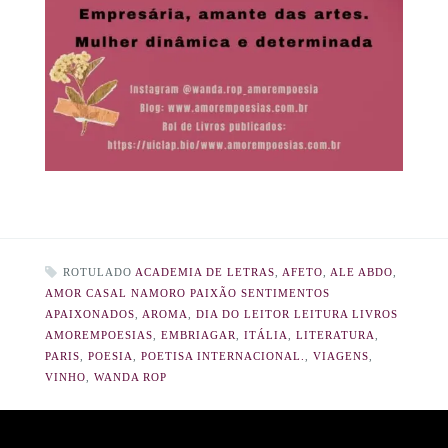
ROTULADO
ACADEMIA DE LETRAS
,
AFETO
,
ALE ABDO
,
AMOR CASAL NAMORO PAIXÃO SENTIMENTOS
APAIXONADOS
,
AROMA
,
DIA DO LEITOR LEITURA LIVROS
AMOREMPOESIAS
,
EMBRIAGAR
,
ITÁLIA
,
LITERATURA
,
PARIS
,
POESIA
,
POETISA INTERNACIONAL.
,
VIAGENS
,
VINHO
,
WANDA ROP