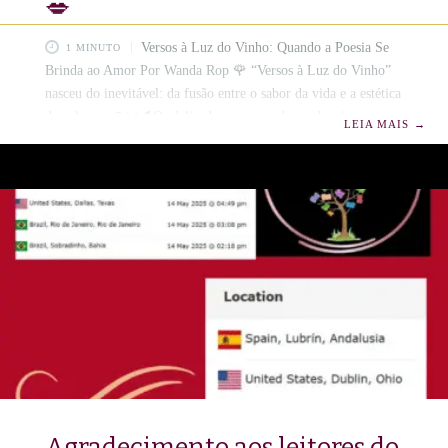
💋
Versos à Luz do Vinho: Quando a Poesia Se
1 MINUTO
Brinda ao Amor Por Wanda Rop 🌹 “Versos à Luz do Vinho”
nasceu do inevitável: da fusão entre o sabor da vida e a estética
da palavra. 🍷📜🪶Os delicados poemas dessa obra foram
LEIA MAIS
→
fermentado como um vinho raro, repousando na taça do tempo
até atingir o ponto exato de plenitude.💖 Essa coleção tem sua
gênese nas minhas viagens pela Europa, onde a cultura se
encontra com o prazer e onde o vinho é
Agradecimento aos leitores do