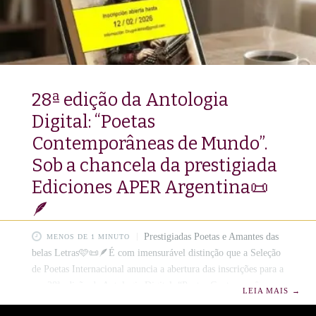
28ª edição da Antologia
Digital: “Poetas
Contemporâneas de Mundo”.
Sob a chancela da prestigiada
Ediciones APER Argentina📜
🪶
Prestigiadas Poetas e Amantes das
MENOS DE 1 MINUTO
belas Letras🩷📜🪶É com imensurável distinção que a Seleção
de Poetas Internacional anuncia a abertura das inscrições para a
sua 28ª edição da Antologia Digital: “Poetas Contemporâneas
LEIA MAIS
→
de Mundo”.📚 S ob a chancela da prestigiada Ediciones APER