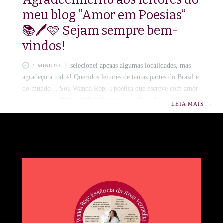
meu blog “Amor em Poesias”
📚🖊️🩷 Sejam sempre bem-
vindos!
selecionei apenas algumas localidades, mas
1 MINUTO
agradeço a todos! Queridos leitores de tantas partes do Brasil e
do mundo… Sou Wanda Rop, a poetisa que escreve com amor
sobre o amor🌹♥️✨ 🌿🌹🌿🌹✨✨✨✨✨ Com Amor e Poesia,
LEIA MAIS
→
Obrigada! Receber vocês em meu blog, Amor em Poesias, é
como abrir uma janela e ver o mundo todo se aproximar com
flores na alma e olhos brilhando de sensibilidade. De Varsóvia
a Arapiraca, de Dallas a Sobradinho, de Amsterdam a Caxias
do Sul — cada visita