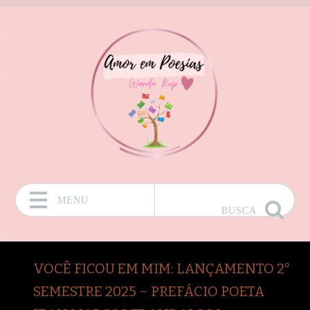
MENU
BUSCA
Pular para o conteúdo
VOCÊ FICOU EM MIM: LANÇAMENTO 2°
SEMESTRE 2025 – PREFÁCIO POETA