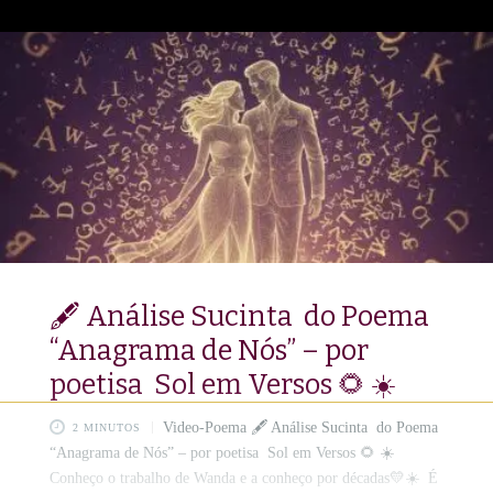
Argentina, este volume busca reunir as vozes femininas mais
expressivas da atualidade, perpetuando o talento e a
sensibilidade em páginas de puro lirismo.📚💌 ​Convidamos
você a integrar esta seleta antologia, onde a palavra escrita
transcende fronteiras e se torna
🖋️ Análise Sucinta do Poema
“Anagrama de Nós” – por
poetisa Sol em Versos 🌻 ☀️
Video-Poema 🖋️ Análise Sucinta do Poema
2 MINUTOS
“Anagrama de Nós” – por poetisa Sol em Versos 🌻 ☀️
Conheço o trabalho de Wanda e a conheço por décadas💛☀️ É