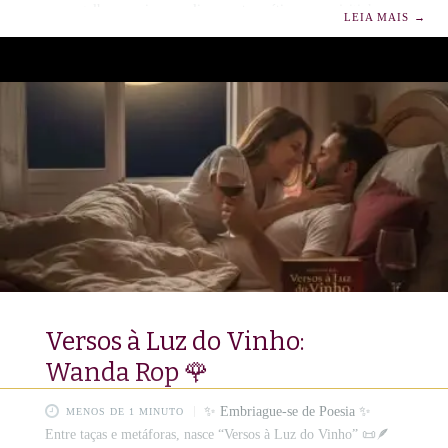
um orgulho apreciar e analisar a arte poética com o jeitinho
LEIA MAIS
→
faceiro e instigante, que só Wanda Rop possui. O poema
“Anagrama de Nós”, de Wanda Rop, transcende a simples
declaração de amor para se tornar uma meta-linguagem da
paixão. A autora utiliza a terminologia da Literatura, da
Linguística e da Filologia como um
Versos à Luz do Vinho:
Wanda Rop 🌹
✨ Embriague-se de Poesia ✨
MENOS DE 1 MINUTO
Entre taças e metáforas, nasce “Versos à Luz do Vinho” 📜🪶