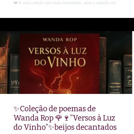
❤️🍷 uma coleção que exala intensidade, amor e sedução em
versos.Deixe o aroma das letras envolver seus sentidos e prove
o sabor inebriante da poesia refinada. 🍷 Por Wanda Rop🌐
www.amorempoesias.com.br 📖 Permita-se brindar à arte!🌹🍷
🌹🍷🌹🍷🌹🍷🌹🍷🌹🍷
✨Coleção de poemas de
Wanda Rop 🌹🍷”Versos à Luz
do Vinho”✨beijos decantados