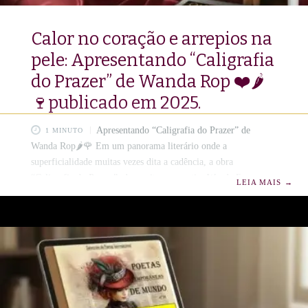
Calor no coração e arrepios na
pele: Apresentando “Caligrafia
do Prazer” de Wanda Rop ❤️🌶️
🍷publicado em 2025.
Apresentando “Caligrafia do Prazer” de
1 MINUTO
Wanda Rop🌶️🌹 Em um panorama literário onde a
superficialidade muitas vezes dita a cadência, a obra
“Caligrafia do Prazer”, da escritora e poetisa Wanda Rop,
LEIA MAIS
→
emerge com conteúdo complexo e de linguagem requintada,
uma celebração da união intrínseca entre o eros e a poiesis. ,✨
📜🪶 Edição Luxo: colorida e com impressão de alta
qualidade. Luxuoso compêndio de alquimia textual, e a
experiência do desejo é elevada a uma performance de alta
sofisticação. 💋🥰 Wanda Rop, com sua