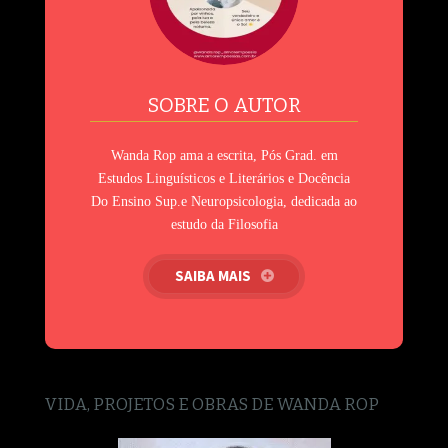
SOBRE O AUTOR
Wanda Rop ama a escrita, Pós Grad. em
Estudos Linguísticos e Literários e Docência
Do Ensino Sup.e Neuropsicologia, dedicada ao
estudo da Filosofia
SAIBA MAIS
VIDA, PROJETOS E OBRAS DE WANDA ROP