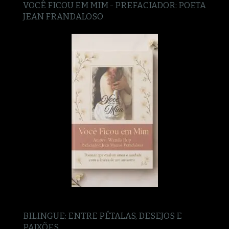
VOCÊ FICOU EM MIM - PREFACIADOR: POETA
JEAN FRANDALOSO
BILINGUE: ENTRE PÉTALAS, DESEJOS E
PAIXÕES