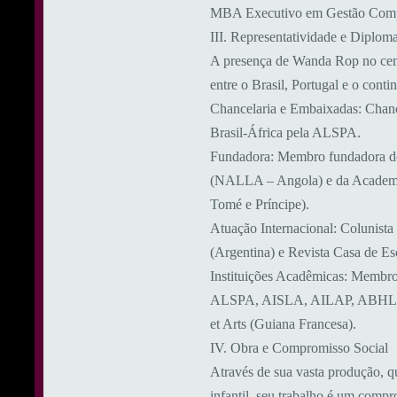
MBA Executivo em Gestão Competi
​III. Representatividade e Diploma
​A presença de Wanda Rop no cená
entre o Brasil, Portugal e o conti
​Chancelaria e Embaixadas: Chanc
Brasil-África pela ALSPA.
​Fundadora: Membro fundadora do
(NALLA – Angola) e da Academia
Tomé e Príncipe).
​Atuação Internacional: Colunis
(Argentina) e Revista Casa de Esc
​Instituições Acadêmicas: Membr
ALSPA, AISLA, AILAP, ABHL, 
et Arts (Guiana Francesa).
​IV. Obra e Compromisso Social
​Através de sua vasta produção, qu
infantil, seu trabalho é um comp