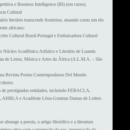
tiva e Business Intelligence (BI) (em curso).
cia Cultural
rio literário transcende fronteiras, atuando como um elo
nente africano:
eler Cultural Brasil-Portugal e Embaixadora Cultural
 Núcleo Acadêmico Artístico e Literário de Luanda
 de Letras, Música e Artes da África (A.L.M.A. – São
ta na Revista Poetas Contemporáneas Del Mundo
ritores.
o de prestigiadas entidades, incluindo FEBACLA,
AHBLA e Académie Léon-Gontran Damas de Lettres
e abrange a poesia, o artigo filosófico e a literatura
romisso ativo com a promoção da paz, preservação da