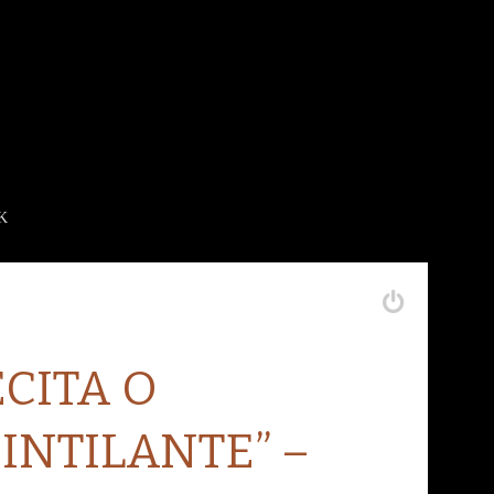
K
CITA O
INTILANTE” –