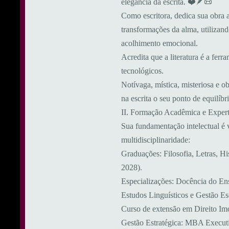
elegância da escrita. ❤️🪶📜
Como escritora, dedica sua obra 
transformações da alma, utilizan
acolhimento emocional.
​Acredita que a literatura é a fe
tecnológicos.
Notívaga, mística, misteriosa e 
na escrita o seu ponto de equilíb
​II. Formação Acadêmica e Expert
​Sua fundamentação intelectual é
multidisciplinaridade:
​Graduações: Filosofia, Letras, H
2028).
​Especializações: Docência do En
Estudos Linguísticos e Gestão Es
Curso de extensão em Direito Imo
​Gestão Estratégica: MBA Execut