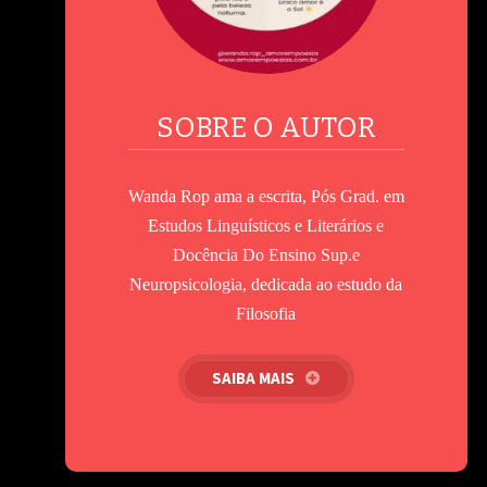
SOBRE O AUTOR
Wanda Rop ama a escrita, Pós Grad. em
Estudos Linguísticos e Literários e
Docência Do Ensino Sup.e
Neuropsicologia, dedicada ao estudo da
Filosofia
SAIBA MAIS