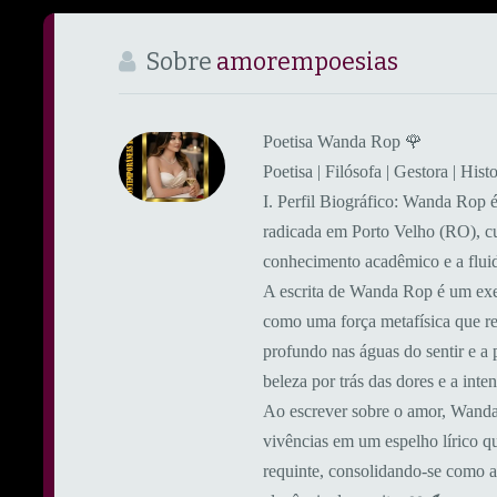
Sobre
amorempoesias
Poetisa Wanda Rop 🌹
Poetisa | Filósofa | Gestora | Hi
​I. Perfil Biográfico: ​Wanda Rop é 
radicada em Porto Velho (RO), cuja
conhecimento acadêmico e a fluide
A escrita de Wanda Rop é um exer
como uma força metafísica que r
profundo nas águas do sentir e a
beleza por trás das dores e a inte
Ao escrever sobre o amor, Wanda 
vivências em um espelho lírico qu
requinte, consolidando-se como a