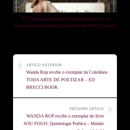
🇵🇹 Os Guardiões da Travessia Atlântica: O
Conselho do Gabinete Lusófono de Arte e Cultura
ARTIGO ANTERIOR
Wanda Rop recebe o exemplar da Coletânea
TODA ARTE DE POETIZAR – ED
BRECCI BOOK
PRÓXIMO ARTIGO
WANDA ROP recebe o exemplar do livro
SOU FOGO: Quintologia Poética – Mundo