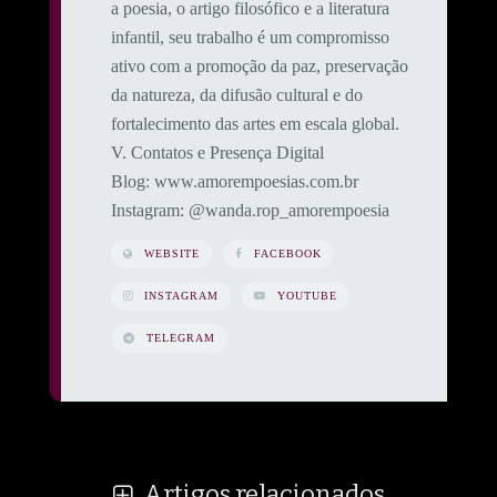
a poesia, o artigo filosófico e a literatura
infantil, seu trabalho é um compromisso
ativo com a promoção da paz, preservação
da natureza, da difusão cultural e do
fortalecimento das artes em escala global.
​V. Contatos e Presença Digital
​Blog: www.amorempoesias.com.br
​Instagram: @wanda.rop_amorempoesia
WEBSITE
FACEBOOK
INSTAGRAM
YOUTUBE
TELEGRAM
Artigos relacionados