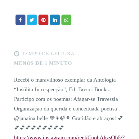
TEMPO DE LEITURA:
MENOS DE 1 MINUTO
Recebi o maravilhoso exemplar da Antologia
“Insólita Introspecção”, Ed. Brecci Books.
Participo com os poemas: Afagar-se Travessia
Organização da querida e conceituada poetisa
@janaina.belle 💜⚘🍃⚘ Gratidão e abraços! 💕
💕💕💕💕💕💕💕💕💕
https://www.instagram.com/reel/CnphAhzsQh5/?