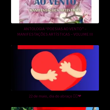
ANTOLOGIA “POESIAS AO VENTO” –
MANIFESTAÇÕES ARTÍSTICAS – VOLUME III
22 de maio, dia do abraço 🙆‍♀️❤