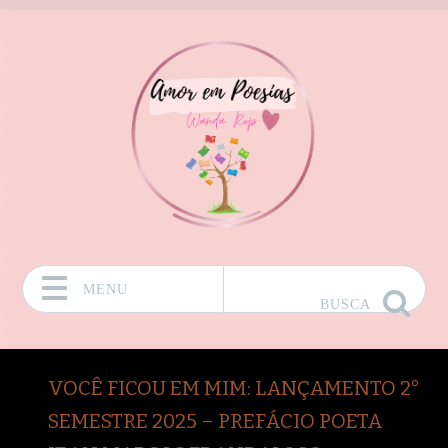
MENU
BUSCA
Pular para o conteúdo
VOCÊ FICOU EM MIM: LANÇAMENTO 2°
SEMESTRE 2025 – PREFÁCIO POETA