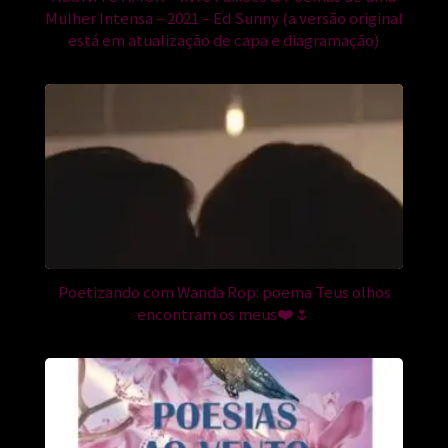
Mulher Intensa – 2021 – Ed Sunny (a versão original
está em atualização de capa e diagramação)
Poetizando com Wanda Rop: poema Teus olhos
encontram os meus❤️🌷