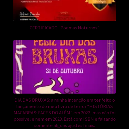
CERTIFICADO “Poemas Noturnos”
DIA DAS BRUXAS: a minha intenção era ter feito o
lançamento do meu livro de terror “HISTÓRIAS
MACABRAS: FACES DO ALÉM” em 2022, mas não foi
possível e nem em 2023. Está com ISBN e faltando
somente alguns ajustes finais.