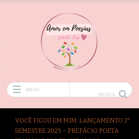
MENU
BUSCA
Pular para o conteúdo
VOCÊ FICOU EM MIM: LANÇAMENTO 2°
SEMESTRE 2025 – PREFÁCIO POETA