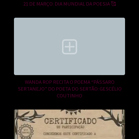
21 DE MARÇO: DIA MUNDIAL DA POESIA 🥰
WANDA ROP RECITA O POEMA “PÁSSARO
SERTANEJO” DO POETA DO SERTÃO: GESCÉLIO
COUTINHO