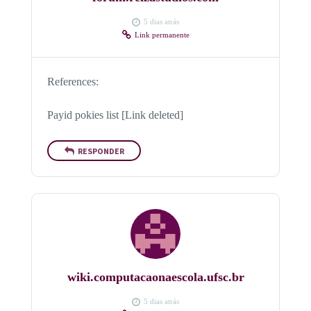
5 dias atrás
Link permanente
References:
Payid pokies list [Link deleted]
RESPONDER
wiki.computacaonaescola.ufsc.br
5 dias atrás