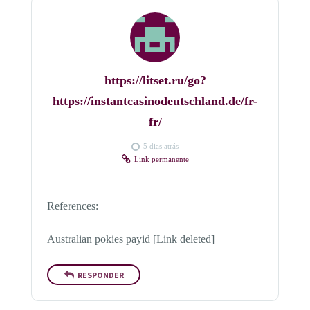
https://litset.ru/go?
https://instantcasinodeutschland.de/fr-
fr/
5 dias atrás
Link permanente
References:
Australian pokies payid [Link deleted]
RESPONDER