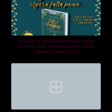
COLETÂNEA “ENTRE AMIGOS JÁ ESTÁ COM
REGISTRO ISBN. ORGANIZADA POR DENISE
MARINHO E WANDA ROP