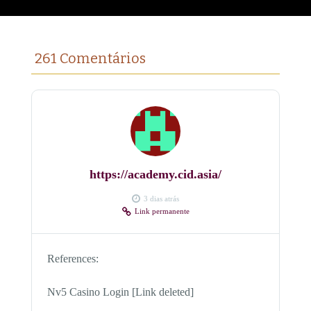
261 Comentários
https://academy.cid.asia/
3 dias atrás
Link permanente
References:
Nv5 Casino Login [Link deleted]