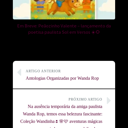
Em Breve: Peãozinho Valente – lançamento da
poetisa paulista Sol em Versos ☀️🌻
ARTIGO ANTERIOR
Antologias Organizadas por Wanda Rop
PRÓXIMO ARTIGO
Na ausência temporária da amiga paulista
Wanda Rop, temos essa belezura fascinante:
Coleção Wandinha🌷🌸🩷 aventuras mágicas