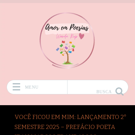
MENU
BUSCA
Pular para o conteúdo
VOCÊ FICOU EM MIM: LANÇAMENTO 2°
SEMESTRE 2025 – PREFÁCIO POETA