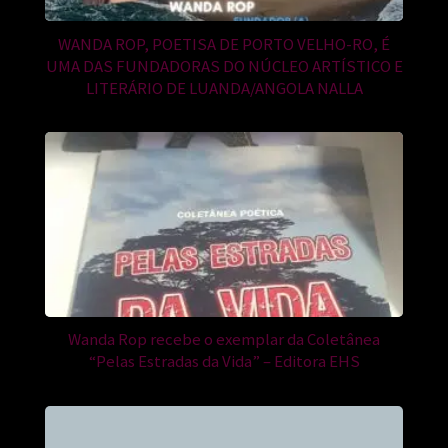
WANDA ROP, POETISA DE PORTO VELHO-RO, É
UMA DAS FUNDADORAS DO NÚCLEO ARTÍSTICO E
LITERÁRIO DE LUANDA/ANGOLA NALLA
Wanda Rop recebe o exemplar da Coletânea
“Pelas Estradas da Vida” – Editora EHS