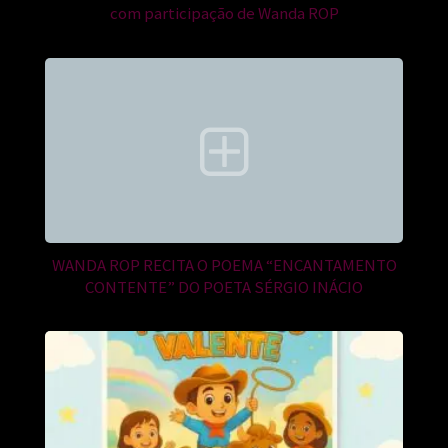
com participação de Wanda ROP
WANDA ROP RECITA O POEMA “ENCANTAMENTO
CONTENTE” DO POETA SÉRGIO INÁCIO