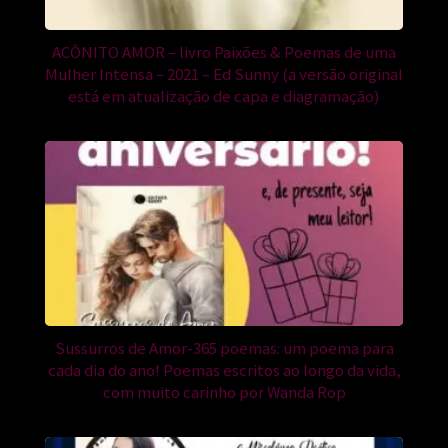
ACÔNITO AMOR – livro Paixões & Poemas de uma
Mulher Intensa – 2021 – Ed Sunny (a versão original
está em atualização de capa e diagramação)
Sussurros de Amor-365 poemas: um poema para
cada dia do ano! Poemas escritos ao longo da vida,
com muito carinho por Wanda Rop