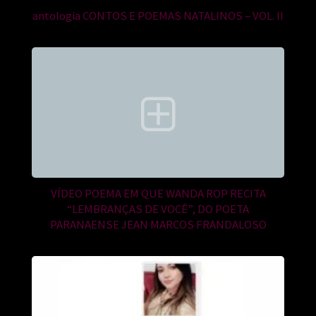
antologia CONTOS E POEMAS NATALINOS – VOL. II
VÍDEO POEMA EM QUE WANDA ROP RECITA
“LEMBRANÇAS DE VOCÊ”, DO POETA
PARANAENSE JEAN MARCOS FRANDALOSO