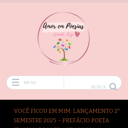
MENU
BUSCA
Pular para o conteúdo
VOCÊ FICOU EM MIM: LANÇAMENTO 2°
SEMESTRE 2025 – PREFÁCIO POETA