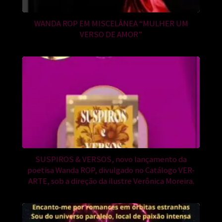
WANDA ROP EM MISCELÂNEA “MULHER UM
VERSO DE AMOR”
SUSPIROS & VERSOS, novo lançamento da
poetisa Wanda ROP, divulgado no Catálogo VER-
ARTE, sob a direção da ilustre Verônica Moreira.