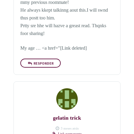
mmy previous roommate!
He always kkept talkinng aout this.I will swnd
thus postt too him.
Prtty sre hhe will hazve a greast read. Thqnks
foor sharing!
My age … <a href="[Link deleted]
RESPONDER
gelatin trick
3 meses atrás
Link permanente