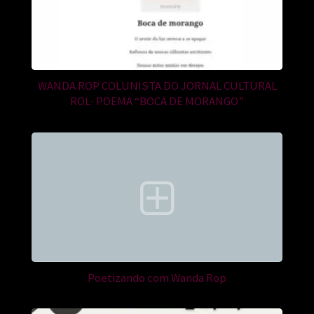
WANDA ROP COLUNISTA DO JORNAL CULTURAL
ROL- POEMA “BOCA DE MORANGO”
Poetizando com Wanda Rop