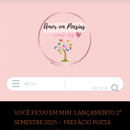
MENU
BUSCA
Pular para o conteúdo
VOCÊ FICOU EM MIM: LANÇAMENTO 2°
SEMESTRE 2025 – PREFÁCIO POETA