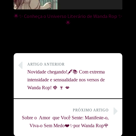
🌟✨ Conheça o Universo Literário de Wanda Rop ✨
🌟
ARTIGO ANTERIOR
Novidade chegando!🖋️📚 Com extrema
intensidade e sensualidade nos versos de
Wanda Rop! 🍓 🍷 💋
PRÓXIMO ARTIGO
Sobre o Amor que Você Sente: Manifeste-o,
Viva-o Sem Medo❤️✨por Wanda Rop🌹