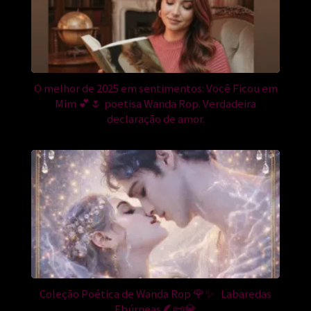
O melhor de 2025 em sentimentos: Você Ficou em
Mim 💕🌷 poetisa Wanda Rop. Verdadeira
declaração de amor.
Coleção Poética de Wanda Rop 🌹✨ Labaredas
Ebúrneas🪶📜💎