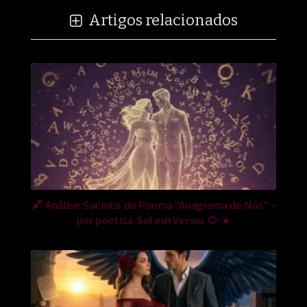
Artigos relacionados
🖋️ Análise Sucinta do Poema “Anagrama de Nós” –
por poetisa Sol em Versos 🌻 ☀️