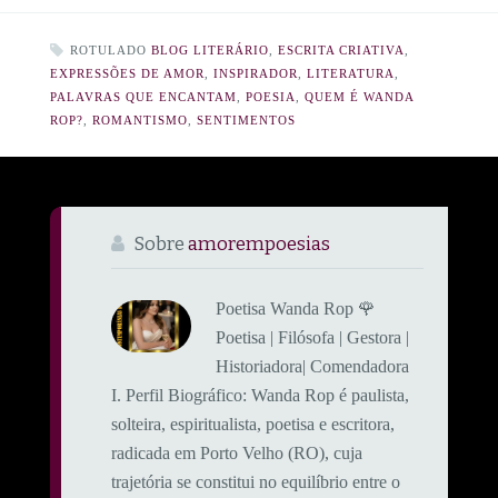
ROTULADO
BLOG LITERÁRIO
,
ESCRITA CRIATIVA
,
EXPRESSÕES DE AMOR
,
INSPIRADOR
,
LITERATURA
,
PALAVRAS QUE ENCANTAM
,
POESIA
,
QUEM É WANDA
ROP?
,
ROMANTISMO
,
SENTIMENTOS
Sobre
amorempoesias
Poetisa Wanda Rop 🌹
Poetisa | Filósofa | Gestora |
Historiadora| Comendadora
​I. Perfil Biográfico: ​Wanda Rop é paulista,
solteira, espiritualista, poetisa e escritora,
radicada em Porto Velho (RO), cuja
trajetória se constitui no equilíbrio entre o