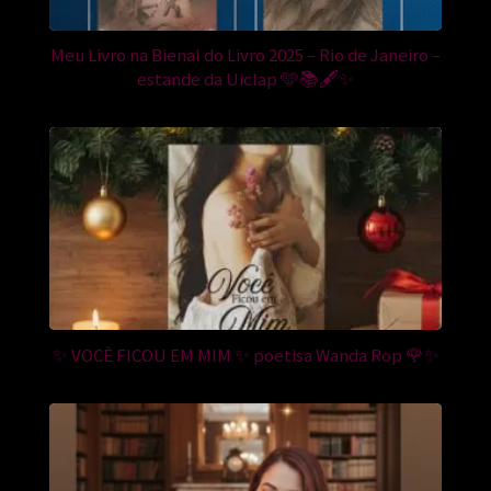
Meu Livro na Bienal do Livro 2025 – Rio de Janeiro –
estande da Uiclap 🩵📚🖋️✨
✨ VOCÊ FICOU EM MIM ✨ poetisa Wanda Rop 🌹✨