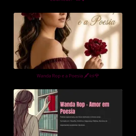
Wanda Rop e a Poesia 🖋️📜🌹