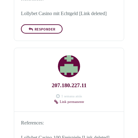
Lollybet Casino mit Echtgeld [Link deleted]
RESPONDER
207.180.227.11
1 semana atrás
Link permanente
References:
Lollybet Casino 100 Freispiele [Link deleted]