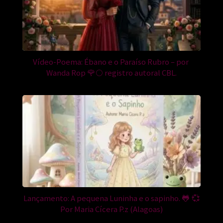
Vídeo-Poema: Ébano e o Paraíso Rubro – por
Wanda Rop 🌹🌕 registro autoral CBL.
Lançamento: A pequena Luninha e o sapinho. 🐸 💞
Por Maria Cícera P.z (Alagoas)