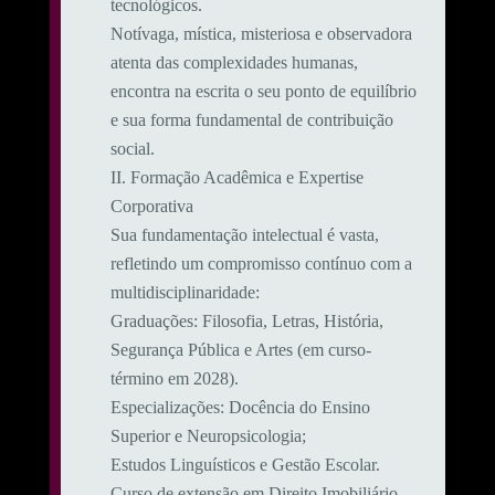
tecnológicos.
Notívaga, mística, misteriosa e observadora
atenta das complexidades humanas,
encontra na escrita o seu ponto de equilíbrio
e sua forma fundamental de contribuição
social.
​II. Formação Acadêmica e Expertise
Corporativa
​Sua fundamentação intelectual é vasta,
refletindo um compromisso contínuo com a
multidisciplinaridade:
​Graduações: Filosofia, Letras, História,
Segurança Pública e Artes (em curso-
término em 2028).
​Especializações: Docência do Ensino
Superior e Neuropsicologia;
Estudos Linguísticos e Gestão Escolar.
Curso de extensão em Direito Imobiliário.