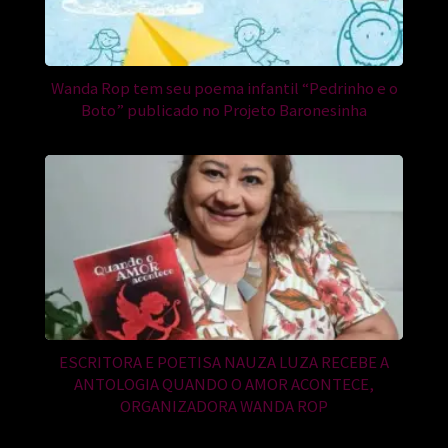
Wanda Rop tem seu poema infantil “Pedrinho e o
Boto” publicado no Projeto Baronesinha
ESCRITORA E POETISA NAUZA LUZA RECEBE A
ANTOLOGIA QUANDO O AMOR ACONTECE,
ORGANIZADORA WANDA ROP