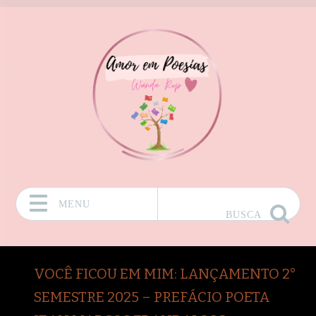
MENU
BUSCA
Pular para o conteúdo
VOCÊ FICOU EM MIM: LANÇAMENTO 2°
SEMESTRE 2025 – PREFÁCIO POETA