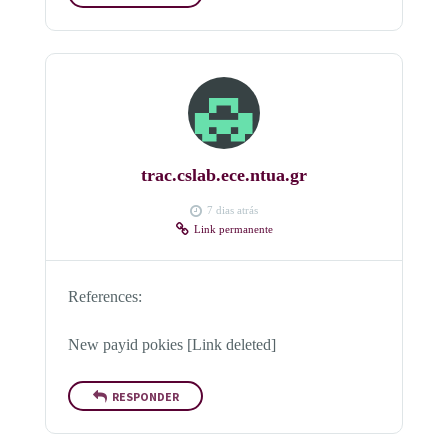
trac.cslab.ece.ntua.gr
7 dias atrás
Link permanente
References:
New payid pokies [Link deleted]
RESPONDER