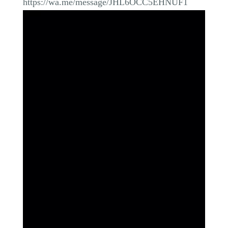
https://wa.me/message/JHL6OCC5EHNUF1