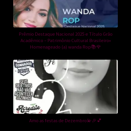
Prêmio Destaque Nacional 2025 e Título Grão
Acadêmico – Patrimônio Cultural Brasileiro•
Homenageado (a) wanda Rop📚🌹
Amo as festas de Dezembro💫🎉💕