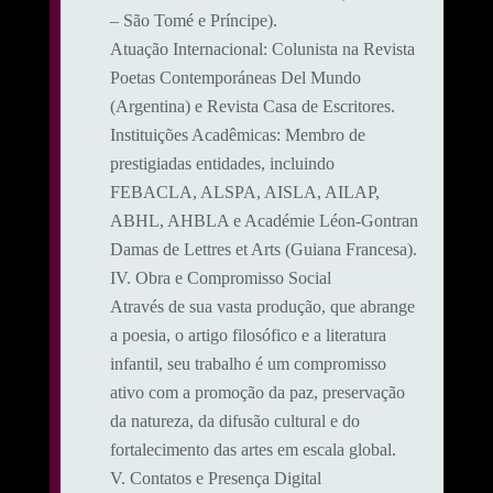
– São Tomé e Príncipe).
​Atuação Internacional: Colunista na Revista
Poetas Contemporáneas Del Mundo
(Argentina) e Revista Casa de Escritores.
​Instituições Acadêmicas: Membro de
prestigiadas entidades, incluindo
FEBACLA, ALSPA, AISLA, AILAP,
ABHL, AHBLA e Académie Léon-Gontran
Damas de Lettres et Arts (Guiana Francesa).
​IV. Obra e Compromisso Social
​Através de sua vasta produção, que abrange
a poesia, o artigo filosófico e a literatura
infantil, seu trabalho é um compromisso
ativo com a promoção da paz, preservação
da natureza, da difusão cultural e do
fortalecimento das artes em escala global.
​V. Contatos e Presença Digital