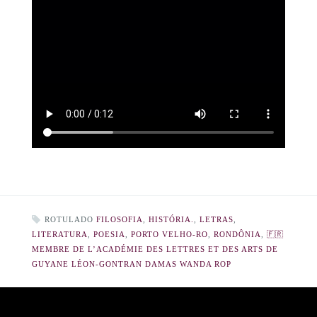
ROTULADO
FILOSOFIA
,
HISTÓRIA.
,
LETRAS
,
LITERATURA
,
POESIA
,
PORTO VELHO-RO
,
RONDÔNIA
,
🇫🇷
MEMBRE DE L’ACADÉMIE DES LETTRES ET DES ARTS DE
GUYANE LÉON-GONTRAN DAMAS WANDA ROP