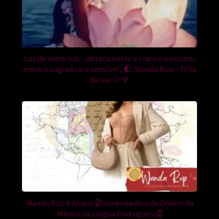
Luz de meia-lua…abraço entre o claro e o escuro,
entre o sagrado e o sensível, 🌓. Wanda Rop – filha
da lua 🌝 🌹
Wanda Rop é Alspa! 🎖Comendadora da Ordem do
Mérito da Língua Portuguesa🎖