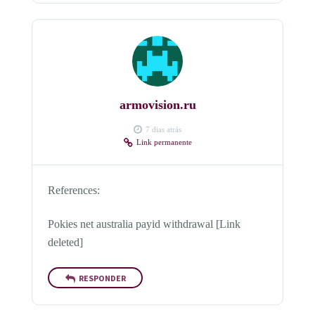
armovision.ru
7 dias atrás
Link permanente
References:
Pokies net australia payid withdrawal [Link
deleted]
RESPONDER