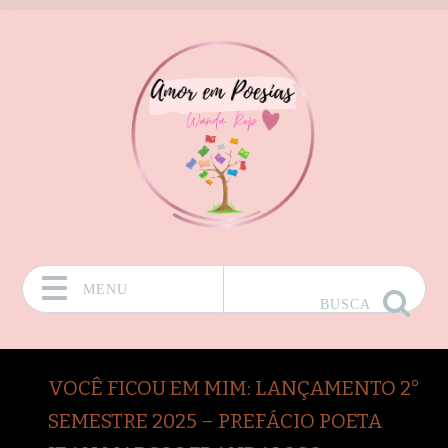
MENU
BUSCA
Pular para o conteúdo
VOCÊ FICOU EM MIM: LANÇAMENTO 2°
SEMESTRE 2025 – PREFÁCIO POETA