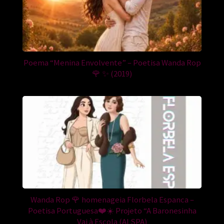
Poema “Menina Envolvente” – Poetisa Wanda Rop
🌹 ✨ (2019)
Wanda Rop 🌹 homenageia Florbela Espanca –
Poetisa Portuguesa❤️☀️ Projeto “A Baronesinha
Vai à Escola (ALSPA)