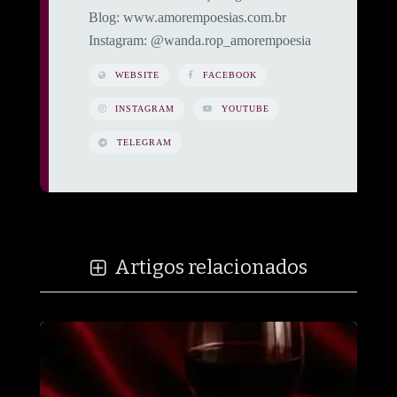
​Blog: www.amorempoesias.com.br
​Instagram: @wanda.rop_amorempoesia
WEBSITE
FACEBOOK
INSTAGRAM
YOUTUBE
TELEGRAM
Artigos relacionados