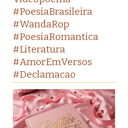
#PoesiaBrasileira
#WandaRop
#PoesiaRomantica
#Literatura
#AmorEmVersos
#Declamacao