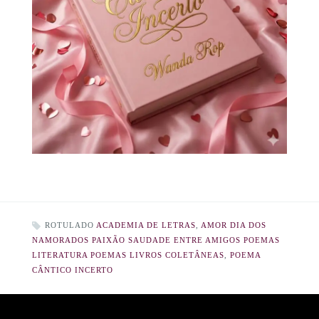
ROTULADO
ACADEMIA DE LETRAS
,
AMOR DIA DOS
NAMORADOS PAIXÃO SAUDADE ENTRE AMIGOS POEMAS
LITERATURA POEMAS LIVROS COLETÂNEAS
,
POEMA
CÂNTICO INCERTO