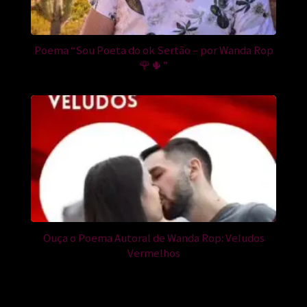
Poema “Sou Poeta do ok Sertão – por Wanda Rop
🌹🌵”
Ouça o Poema Autoral de Wanda Rop: Veludos
Vermelhos