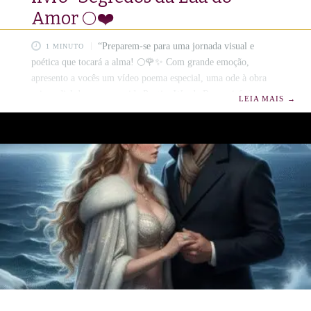
Amor 🌕❤️
“Preparem-se para uma jornada visual e
1 MINUTO
poética que tocará a alma! 🌕🌹✨ Com grande emoção,
apresento a vocês um vídeo poema especial, uma ode à obra
primordial da nossa querida Poetisa Wanda Rop: o icônico
LEIA MAIS
→
poema ‘Filha da Lua’, que desabrochou no livro ‘SEGREDOS
DA LUA DO AMOR’. Promessas sob o luar, ganham vida
através de imagens que capturam a essência enigmática e
poderosa da ‘Filha da Lua’. ❤️ Do mistério sedutor ao coração
indomável, da beleza etérea à tempestade voraz ❤️