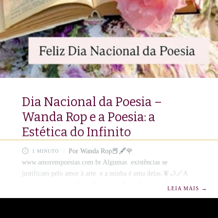
Dia Nacional da Poesia –
Wanda Rop e a Poesia: a
Estética do Infinito
Por Wanda Rop📕🖋️🌹
1 MINUTO
www.amorempoesias.com.br Algumas existências se
justificam pelo amor à arte e a minha é uma delas.🧚🌙🪄A
poesia, para mim, não é ofício nem distração: é condição
LEIA MAIS
→
ontológica, a forma mais pura de respirar o invisível.🌕🩵 Vivo
no território onde o som e o silêncio se reconciliam e cada