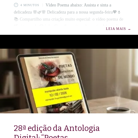
Vídeo Poema abaixo: Assista e sinta a
4 MINUTOS
delicadeza 🌸🌿🌸 Delicadeza para a nossa segunda-feira💖🌷
📚 Compartilho uma criação muito especial: o vídeo poema de
“Epigrama do Chá das Cinco”, escrito pela poetisa Wanda Rop
LEIA MAIS
→
e integra o Livro “Inspira-me”💕✨ SUblimes versos nos
despertam para uma pausa gentil 🪷 🫖 um mergulho na beleza
dos pequenos rituais que tornam a vida mais doce e
significativa.💫 É um hino à elegância das tardes, ao aroma
sutil do chá, à arquitetura fina dos biscoitos e, acima
28ª edição da Antologia
Digital: “Poetas