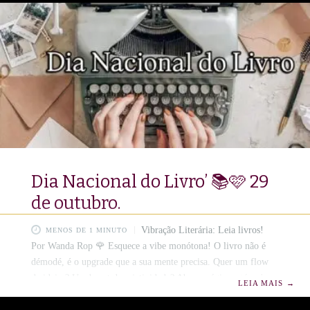
palavra pulsa como uma estrela em combustão.🖋️📕A poesia é
o meu templo e o meu espelho; nela, a alma encontra a própria
cartografia do ser.☀️ Escrever versos é um ato de insurreição
contra
Dia Nacional do Livro’ 📚🩷 29
de outubro.
Vibração Literária: Leia livros!
MENOS DE 1 MINUTO
Por Wanda Rop 🌹 Esquece a vibe monótona! O livro não é
démodé, é o upgrade que a sua mente precisa. Quer um flow
de ideias? Um boost de criatividade? Abre a página e tá on!
LEIA MAIS
→
Um livro na mão é check-in imediato em mil universos, sem
loading. É a playlist perfeita para a sua soul, te dando aquele