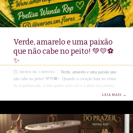
Verde, amarelo e uma paixão
que não cabe no peito! 💚💛⚽
✨
Verde, amarelo e uma paixão que
MENOS DE 1 MINUTO
não cabe no peito! 💚💛⚽✨ ​Quando o coração bate no ritmo
da arquibancada, a vida ganha mais cor e a alma vira poesia.
Hoje é dia de vestir a nossa camisa, espalhar alegria e celebrar
LEIA MAIS
→
o amor que nos une através do esporte, da garra e da nossa
cultura! ​Que a nossa caminhada seja sempre cheia de lances
bonitos, sorrisos compartilhados e aquele orgulho de ser quem
somos. Vamos com tudo, espalhando vibrações positivas