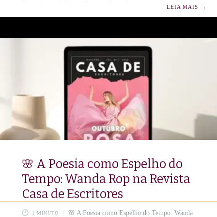
Descobertas de Antonella convida você a enxergar o mundo
LEIA MAIS
→
pelos olhos de uma bebê curiosa e poética.Cada poeminha é
um pequeno universo de magia: o trem que passa devagarinho,
o cachorrinho brincalhão, a lua que sorri no céu.Um livro que
desperta lembranças, abraça corações e faz renascer a doçura
da infância. 📖 Um sussurro
🌸 A Poesia como Espelho do
Tempo: Wanda Rop na Revista
Casa de Escritores
🌸 A Poesia como Espelho do Tempo: Wanda
1 MINUTO