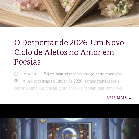
O Despertar de 2026: Um Novo
Ciclo de Afetos no Amor em
Poesias
Sejam bem-vindos ao abraço deste novo ano.
1 MINUTO
💖✨🌷 Ao cruzarmos o limiar de 2026, somos convidados a
despir a alma das pressas cotidianas e a habitar, mais uma vez,
o solo fértil da contemplação. O blog
LEIA MAIS
→
www.amorempoesias.com.br, que desde 2020 se consolidou
como um relicário de sentimentos, abre suas janelas para que a
luz deste novo ciclo ilumine cada verso e cada coração que
aqui encontra pouso.📜🪶💓 ​A Alquimia de Wanda Rop Neste
espaço, a literatura é tecida sob a égide da escritora