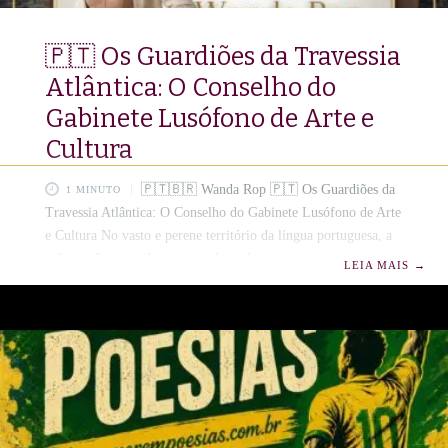
🇵🇹 Os Guardiões da Travessia
Atlântica: O Conselho do
Gabinete Lusófono de Arte e
Cultura
🇵🇹🇧🇷 Wanda Rop 🇵🇹 Os Guardiões da
1 MINUTO
Travessia Atlântica: O Conselho do Gabinete Lusófono de Arte
e Cultura No vasto e perene território da língua portuguesa, a
cultura não se mede apenas pelas palavras impressas ou pelas
LEIA MAIS
→
telas pintadas; mede-se, sobretudo, pela capacidade de unir
margens e aproximar corações separados pelo oceano. O
Gabinete Lusófono de Arte e Cultura (GLAC), ilustre braço
em solo europeu da prestigiada Academia de Letras de São
Pedro da Aldeia (ALSPA), ergue-se com a noble missão de