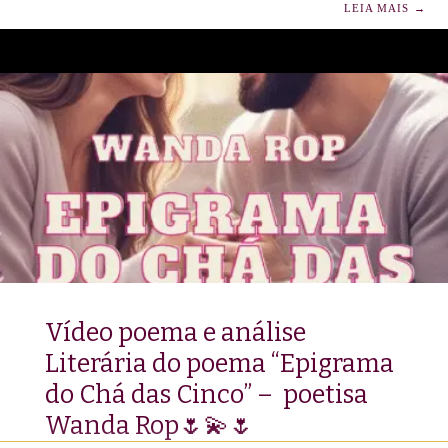
Os ponteiros do relógio parecem girar em descompasso com a
LEIA MAIS
→
nossa capacidade de respirar e a poesia é um farol de pausa,
luz e recolhimento. ✨🌸Entre notificações incessantes,
compromissos cronometrados e o fluxo infindável de
informações digitais, os versos oferecem o milagre da
desaceleração. Não se trata apenas de
Vídeo poema e análise
Literária do poema “Epigrama
do Chá das Cinco” – poetisa
Wanda Rop🌷💫🌷