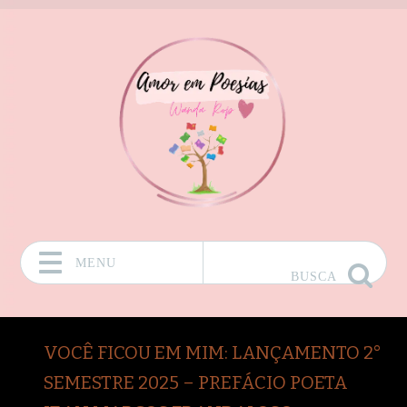
MENU
BUSCA
Pular para o conteúdo
VOCÊ FICOU EM MIM: LANÇAMENTO 2°
SEMESTRE 2025 – PREFÁCIO POETA