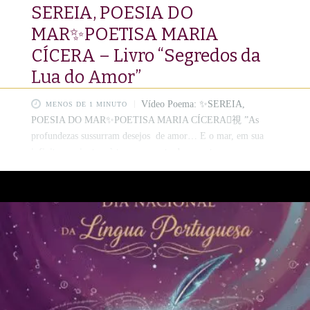
SEREIA, POESIA DO
MAR✨POETISA MARIA
CÍCERA – Livro “Segredos da
Lua do Amor”
Vídeo Poema: ✨SEREIA,
MENOS DE 1 MINUTO
POESIA DO MAR✨POETISA MARIA CÍCERA視 ​”As
profundezas sussurram desejos de amor… E o mar, em sua
infinita poesia, traz à tona um conto de encontros e
reencontros. Deixe-se levar pela magia, onde a melodia das
ondas se encontra com a paixão em cada verso. ✨ Prepare-se
para mergulhar nesta história que transborda mistério e
romance, assim como as marés de um coração apaixonado.❤️
#SereiaPoesiadoMar #PoesiaDoMar #AmorEnigmático
#ContosDeSereia #MagiaDoMar #RomanceInvernal
#MariaCiceraPoetisa #SegredosDaLuaDoAmor