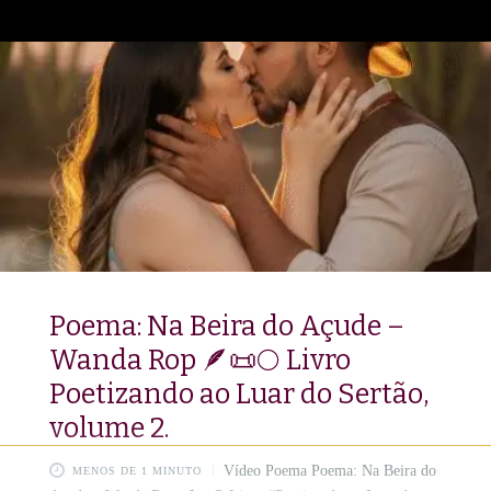
poemas, é um relicário de versos costurados com alma,
sensibilidade e a verdade mais profunda do ser humano. Cada
página é uma estrada que leva direto ao coração, desvendando
o esplendor de tudo
Poema: Na Beira do Açude –
Wanda Rop 🪶📜🌕 Livro
Poetizando ao Luar do Sertão,
volume 2.
Vídeo Poema Poema: Na Beira do
MENOS DE 1 MINUTO