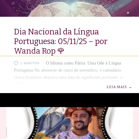
Dia Nacional da Língua
Portuguesa: 05/11/25 – por
Wanda Rop 🌹
O Idioma como Pátria: Uma Ode à Língua
2 MINUTOS
Portuguesa No alvorecer de cinco de novembro, o calendário
cívico brasileiro descerra uma data de significado profundo: o
Dia Nacional da Língua Portuguesa. Longe de ser uma mera
LEIA MAIS
→
efeméride, este dia consagra a língua não apenas como um
veículo de comunicação, mas como o esteio da identidade
nacional e o depositário da memória e da cultura que nos
conformam enquanto povo. É o momento de reverenciar o
idioma que, nas palavras imortais do bardo