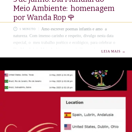
Meio Ambiente: homenagem
por Wanda Rop 🌹
Amo escrever poemas infantis e amo a
1 MINUTO
natureza. Com imenso carinho e respeito, divulgo nesta data
especial, o meu trabalho poético e ecológico, para celebrar o
Dia Mundial do Meio Ambiente com brilho, profundidade e
LEIA MAIS
→
delicadeza em versos🤗💚🪷🍄 🌿 Dia Mundial do Meio
Ambiente🌳🏞️ Quando a Poesia Planta EsperançaPor Wanda
Rop | www.amorempoesias.com.br Hoje, 5 de junho, o planeta
nos convida a pausar e escutar.Ouvir o pulsar dos rios, o
sussurro das folhas, a canção urgente dos ventos que pedem
cuidado.🍃🌴💚 Neste