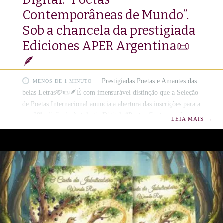
Contemporâneas de Mundo”.
Sob a chancela da prestigiada
Ediciones APER Argentina📜
🪶
Prestigiadas Poetas e Amantes das
MENOS DE 1 MINUTO
belas Letras🩷📜🪶É com imensurável distinção que a Seleção
de Poetas Internacional anuncia a abertura das inscrições para a
sua 28ª edição da Antologia Digital: “Poetas Contemporâneas
LEIA MAIS
→
de Mundo”.📚 S ob a chancela da prestigiada Ediciones APER
Argentina, este volume busca reunir as vozes femininas mais
expressivas da atualidade, perpetuando o talento e a
sensibilidade em páginas de puro lirismo.📚💌 ​Convidamos
você a integrar esta seleta antologia, onde a palavra escrita
transcende fronteiras e se torna