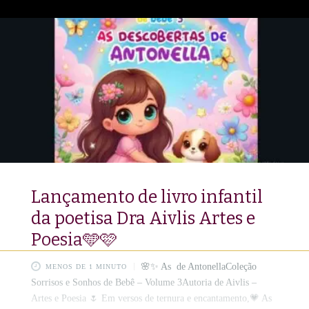
glow up intelectual que está super em alta. Acelera o scroll da
vida real e dá um
Lançamento de livro infantil
da poetisa Dra Aivlis Artes e
Poesia🩵🩷
🌸✨ As de AntonellaColeção
MENOS DE 1 MINUTO
Sorrisos e Sonhos de Bebê – Volume 3Autoria de Aivlis –
Artes e Poesia 🌷 Em versos de ternura e encantamento,💗 As