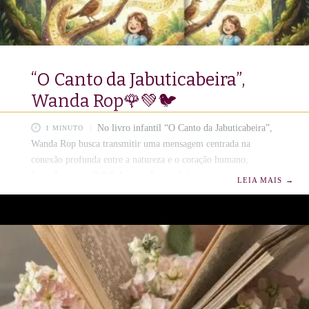
“O Canto da Jabuticabeira”,
Wanda Rop🌹💚🐦
No livro infantil “O Canto da Jabuticabeira”,
1 MINUTO
Wanda Rop busca transmitir uma mensagem centrada na
conexão profunda entre a natureza e o coração humano,
focando na sensibilidade e no desenvolvimento emocional
LEIA MAIS
→
desde a primeira infância. ​A obra é estruturada para ecoar os
seguintes valores e intenções: ​Temas Centrais da Obra ​Empatia
e Delicadeza: A narrativa utiliza a figura da jabuticabeira para
ensinar as crianças a olharem para o mundo com mais ternura e
cuidado. ​Amizade Sincera: O livro celebra os laços que