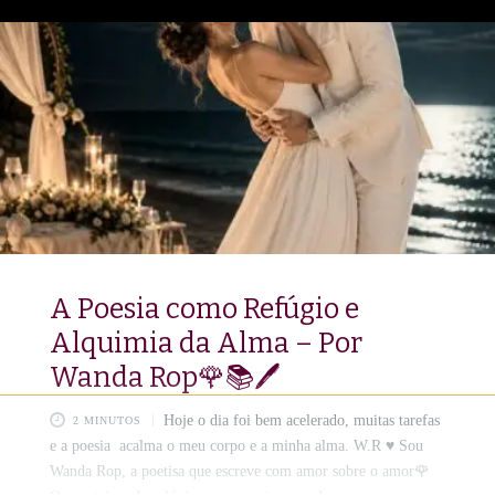
📜🪶 Edição Luxo: colorida e com impressão de alta
qualidade. Luxuoso compêndio de alquimia textual, e a
experiência do desejo é elevada a uma performance de alta
sofisticação. 💋🥰 Wanda Rop, com sua
A Poesia como Refúgio e
Alquimia da Alma – Por
Wanda Rop🌹📚🖊️
Hoje o dia foi bem acelerado, muitas tarefas
2 MINUTOS
e a poesia acalma o meu corpo e a minha alma. W.R ♥️ Sou
Wanda Rop, a poetisa que escreve com amor sobre o amor🌹