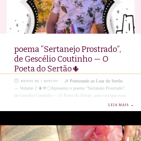
poema “Sertanejo Prostrado”,
de Gescélio Coutinho — O
Poeta do Sertão🌵
🎶 Poetizando ao Luar do Sertão
MENOS DE 1 MINUTO
— Volume 2 🌵🌹🌕Apresenta o poema “Sertanejo Prostrado”,
de Gescélio Coutinho — O Poeta do Sertão, uma voz que ecoa
a alma do nordeste em versos de fé, resistência e beleza
LEIA MAIS
→
agreste. Em suas linhas, a terra árida floresce em emoção, e o
homem do campo se revela em sua grandeza simples e
sublime. 🌾 📖 Um tributo à poesia que nasce do chão rachado,
do coração valente e do amor à vida em