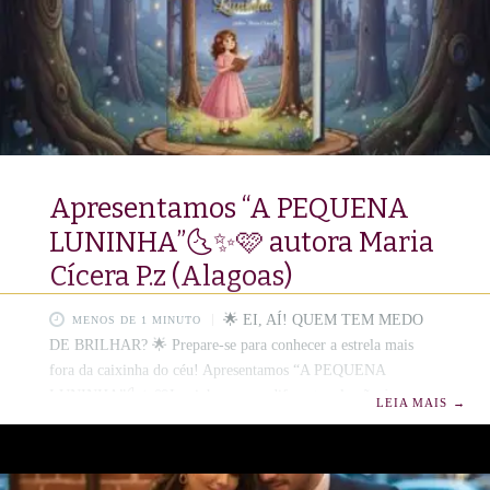
Apresentamos “A PEQUENA
LUNINHA”🌜✨🩷 autora Maria
Cícera P.z (Alagoas)
​🌟 EI, AÍ! QUEM TEM MEDO
MENOS DE 1 MINUTO
DE BRILHAR? 🌟 ​Prepare-se para conhecer a estrela mais
fora da caixinha do céu! Apresentamos “A PEQUENA
LUNINHA”🌜✨🩷Luninha nasceu diferente: ela não é
LEIA MAIS
→
redonda como a mamãe Lua! E sabe de uma coisa? Isso é
INCRÍVEL! Este livro é a prova de que ser ÚNICO é o seu
maior superpoder!🌕💝 Aurora Maria Cícera 👉 Se o seu