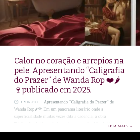
Calor no coração e arrepios na
pele: Apresentando “Caligrafia
do Prazer” de Wanda Rop ❤️🌶️
🍷publicado em 2025.
Apresentando “Caligrafia do Prazer” de
1 MINUTO
Wanda Rop🌶️🌹 Em um panorama literário onde a
superficialidade muitas vezes dita a cadência, a obra
“Caligrafia do Prazer”, da escritora e poetisa Wanda Rop,
LEIA MAIS
→
emerge com conteúdo complexo e de linguagem requintada,
uma celebração da união intrínseca entre o eros e a poiesis. ,✨