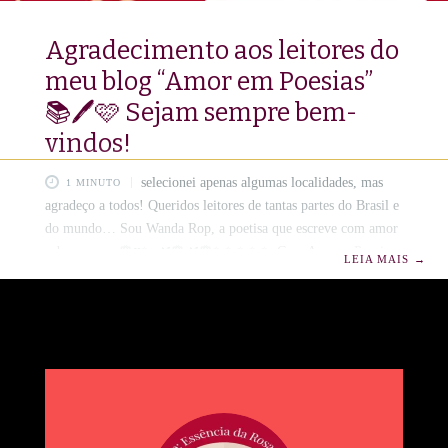
Agradecimento aos leitores do
meu blog “Amor em Poesias”
📚🖊️🩷 Sejam sempre bem-
vindos!
selecionei apenas algumas localidades, mas
1 MINUTO
agradeço a todos! Queridos leitores de tantas partes do Brasil e
do mundo… Sou Wanda Rop, a poetisa que escreve com amor
sobre o amor🌹♥️✨ 🌿🌹🌿🌹✨✨✨✨✨ Com Amor e Poesia,
LEIA MAIS
→
Obrigada! Receber vocês em meu blog, Amor em Poesias, é
como abrir uma janela e ver o mundo todo se aproximar com
flores na alma e olhos brilhando de sensibilidade. De Varsóvia
a Arapiraca, de Dallas a Sobradinho, de Amsterdam a Caxias
do Sul — cada visita