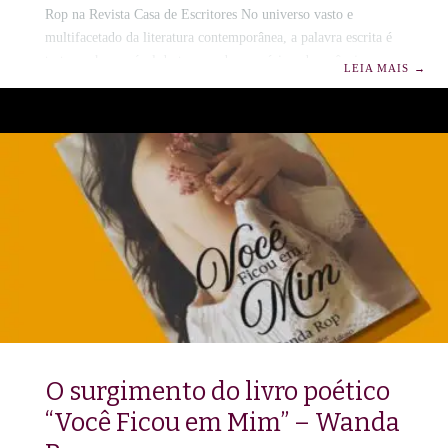
Rop na Revista Casa de Escritores No universo vasto e
multifacetado da literatura contemporânea, a palavra escrita é
testemunha sensível do tempo, da memória e da essência
LEIA MAIS
→
humana. É nesse cenário de delicadeza e profundidade que se
insere a presença poética de Wanda Rop 🌹, escritora, poetisa,
filósofa e historiadora, cuja pena transborda lirismo e
densidade intelectual. 📜 🪶 Sua participação na prestigiada
Revista Casa de Escritores, edição de outubro de 2025 da
Editora
O surgimento do livro poético
“Você Ficou em Mim” – Wanda