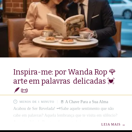
pequeno (ou você!) já se sentiu “fora do molde”, esta história é
um abraço quentinho vindo direto
Inspira-me: por Wanda Rop 🌹
arte em palavras delicadas 💓
🪶📜
🚪 A Chave Para a Sua Alma
MENOS DE 1 MINUTO
Acabou de Ser Revelada! 🗝️Sabe aquele sentimento que não
cabe em palavras? Aquela lembrança que te visita em silêncio?
A poetisa Wanda Rop transformou tudo isso em arte pura no
LEIA MAIS
→
livro “INSPIRA-ME”. ✨ Este não é apenas um livro de