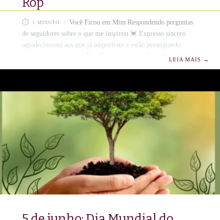
Rop
Você Ficou em Mim Respondendo perguntas
1 MINUTO
de seguidores sobre o que me inspirou.💓 Expresso sincero
agradecimento aos que já adquiriram e estão prestigiando
minha arte poética 📜🖋️🌷 O surgimento de Você Ficou em
LEIA MAIS
→
Mim🌸💖 Há instantes na vida em que uma frase,
aparentemente simples, abre fendas na eternidade e se converte
em centelha criadora. Foi assim que nasceu Você Ficou em
Mim.🌸✨ De um amor passado desses que carregam no âmago
a beleza daquilo que, embora não floresça em presença,
permanece vivo
5 de junho: Dia Mundial do