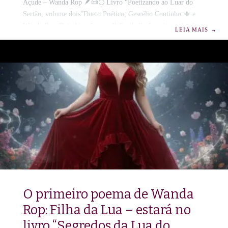
Açude – Wanda Rop 🪶📜🌕 Livro “Poetizando ao Luar do
Sertão, volume dois”Dueto Poético; Gescélio Coutinho 🌵 e
Wanda Rop 🌹 ✨Atenção, casal! Seu beijo favorito acaba de
LEIA MAIS
→
ser transformado em poema pela sensibilidade de Wanda Rop!
📚💫 Se existe um amor mais lindo que pão com café
quentinho no nascer do dia, a Wanda Rop encontrou: é esse
romance na beira do açude!✨ O moço de chapéu e a moça de
flor no
O primeiro poema de Wanda
Rop: Filha da Lua – estará no
livro “Segredos da Lua do