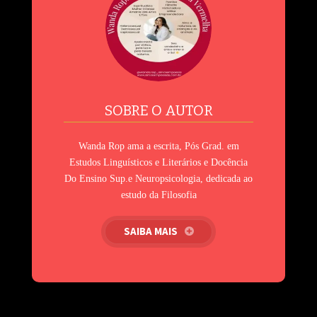
SOBRE O AUTOR
Wanda Rop ama a escrita, Pós Grad. em
Estudos Linguísticos e Literários e Docência
Do Ensino Sup.e Neuropsicologia, dedicada ao
estudo da Filosofia
SAIBA MAIS