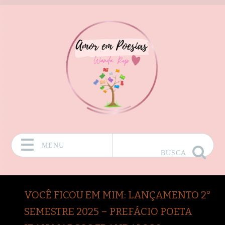
MENU
BUSCA
Pular para o conteúdo
VOCÊ FICOU EM MIM: LANÇAMENTO 2°
SEMESTRE 2025 – PREFÁCIO POETA