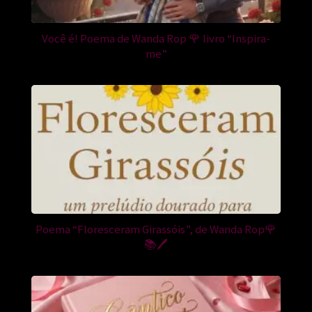
Você é! Poema de Wanda Rop 🌹 livro “Inspira-
me”
Poema “Floresceram Girassóis”, de Wanda Rop🌹
📚🖊️