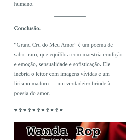
humano.
Conclusão:
“Grand Cru do Meu Amor” é um poema de
sabor raro, que equilibra com maestria erudição
e emoção, sensualidade e sofisticação. Ele
inebria o leitor com imagens vívidas e um
lirismo maduro — um verdadeiro brinde à
poesia do amor.
♥️🍷♥️🍷♥️🍷♥️🍷♥️🍷♥️