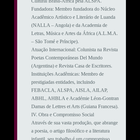
Cultural Brasil-África pela ALSPA.
​Fundadora: Membro fundadora do Núcleo
Acadêmico Artístico e Literário de Luanda
(NALLA – Angola) e da Academia de
Letras, Música e Artes da África (A.L.M.A.
– São Tomé e Príncipe).
​Atuação Internacional: Colunista na Revista
Poetas Contemporáneas Del Mundo
(Argentina) e Revista Casa de Escritores.
​Instituições Acadêmicas: Membro de
prestigiadas entidades, incluindo
FEBACLA, ALSPA, AISLA, AILAP,
ABHL, AHBLA e Académie Léon-Gontran
Damas de Lettres et Arts (Guiana Francesa).
​IV. Obra e Compromisso Social
​Através de sua vasta produção, que abrange
a poesia, o artigo filosófico e a literatura
infantil, seu trabalho é um compromisso