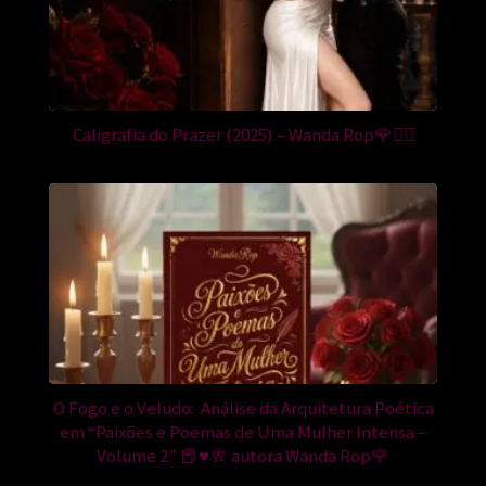
Caligrafia do Prazer (2025) – Wanda Rop🌹❤️‍🔥
O Fogo e o Veludo: Análise da Arquitetura Poética
em “Paixões e Poemas de Uma Mulher Intensa –
Volume 2” 📕♥️🥂 autora Wanda Rop🌹