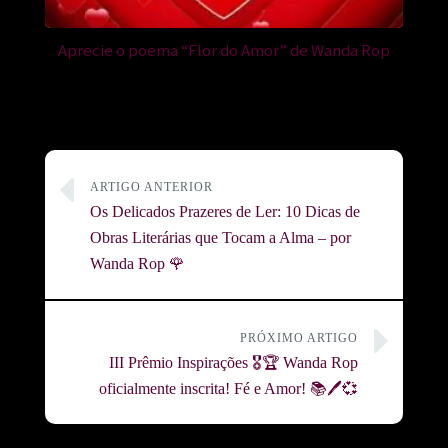
Aprecie o poema “Flor do Amor” de Wanda Rop
ARTIGO ANTERIOR
Os Delicados Prazeres de Ler: 10 Dicas de
Obras Literárias que Tocam a Alma – por
Wanda Rop 🌹
PRÓXIMO ARTIGO
III Prêmio Inspirações 🎖️🏆 Wanda Rop
oficialmente inscrita! Fé e Amor! 📚🖊️💞