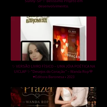
Sunny-SP ✨ Belíssimo Projeto em
desenvolvimento.
✨ VERSÃO LIVRO FÍSICO – UMA JÓIA POÉTICA NA
UICLAP ✨”Desejos do Coração” – Wanda Rop🌹
♥️Editora Baronesa • 2023