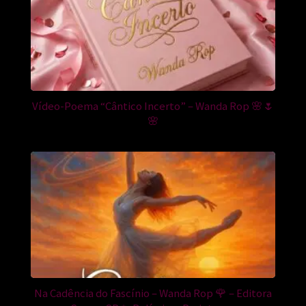
Vídeo-Poema “Cântico Incerto” – Wanda Rop 🌸🌷
🌸
Na Cadência do Fascínio – Wanda Rop 🌹 – Editora