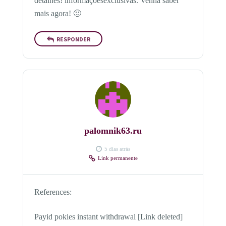
detalhes! informaçõesexclusivas. Venha saber
mais agora! 🙂
RESPONDER
palomnik63.ru
5 dias atrás
Link permanente
References:
Payid pokies instant withdrawal [Link deleted]