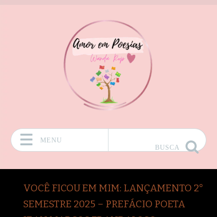
MENU
BUSCA
Pular para o conteúdo
VOCÊ FICOU EM MIM: LANÇAMENTO 2°
SEMESTRE 2025 – PREFÁCIO POETA