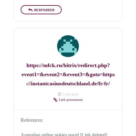
RESPONDER
https://mfck.ru/bitrix/redirect.php?
event1=&event2=&event3=&goto=https
://instantcasinodeutschland.de/fr-fr/
5 dias atrás
Link permanente
References:
Australian online pokies payid [Link deleted]