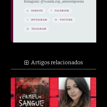
​Instagram: @wanda.rop_amorempoesia
WEBSITE
FACEBOOK
INSTAGRAM
YOUTUBE
TELEGRAM
Artigos relacionados