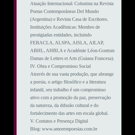
​Atuação Internacional: Colunista na Revista
Poetas Contemporáneas Del Mundo
(Argentina) e Revista Casa de Escritores.
​Instituições Acadêmicas: Membro de
prestigiadas entidades, incluindo
FEBACLA, ALSPA, AISLA, AILAP,
ABHL, AHBLA e Académie Léon-Gontran
Damas de Lettres et Arts (Guiana Francesa).
​IV. Obra e Compromisso Social
​Através de sua vasta produção, que abrange
a poesia, o artigo filosófico e a literatura
infantil, seu trabalho é um compromisso
ativo com a promoção da paz, preservação
da natureza, da difusão cultural e do
fortalecimento das artes em escala global.
​V. Contatos e Presença Digital
​Blog: www.amorempoesias.com.br