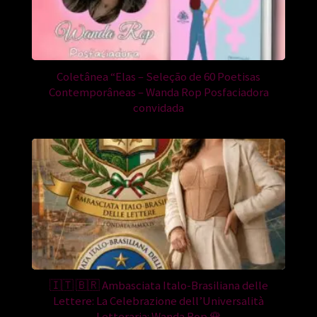
Coletânea “Elas – Seleção de 60 Poetisas
Contemporâneas – Wanda Rop Posfaciadora
convidada
🇮🇹 🇧🇷 Ambasciata Italo-Brasiliana delle
Lettere: La Celebrazione dell’Universalità
Letteraria: Wanda Rop 🌹