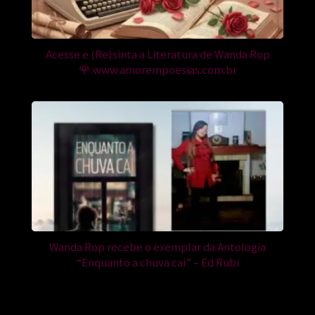
Acesse e (Re)sinta a Literatura de Wanda Rop
🌹:www.amorempoesias.com.br
Wanda Rop recebe o exemplar da Antologia
“Enquanto a chuva cai” – Ed Rubi