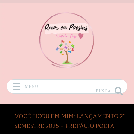
MENU
BUSCA
Pular para o conteúdo
VOCÊ FICOU EM MIM: LANÇAMENTO 2°
SEMESTRE 2025 – PREFÁCIO POETA