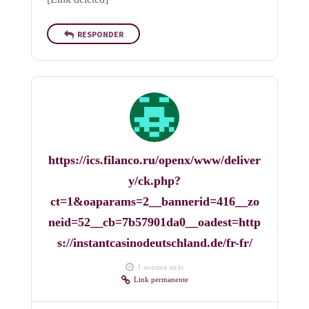
RESPONDER
https://ics.filanco.ru/openx/www/deliver
y/ck.php?
ct=1&oaparams=2__bannerid=416__zo
neid=52__cb=7b57901da0__oadest=http
s://instantcasinodeutschland.de/fr-fr/
1 semana atrás
Link permanente