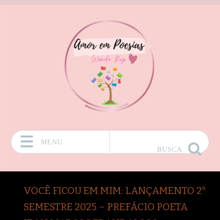
MENU
BUSCA
Pular para o conteúdo
VOCÊ FICOU EM MIM: LANÇAMENTO 2°
SEMESTRE 2025 – PREFÁCIO POETA