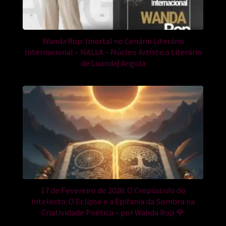
Wanda Rop: Imortal no Cenário Literário
Internacional – NALLA – Núcleo Artístico Literário
de Luanda| Angola
17 de Fevereiro de 2026: O Crepúsculo do
Intelecto: O Eclipse e a Epifania da Sombra na
Criatividade Poética – por Wanda Rop 🌹