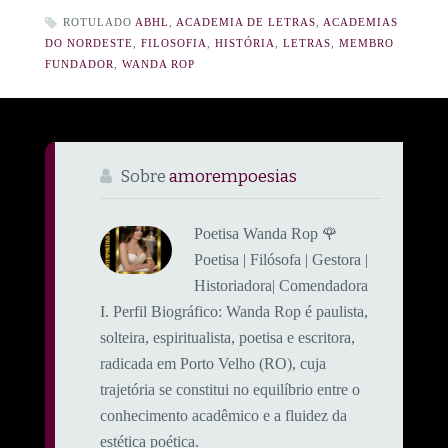
ROTULADO
ABHL
,
ACADEMIA DE LETRAS
,
ACADEMIAS
DO NORDESTE
,
FILOSOFIA
,
HISTÓRIA
,
LETRAS
,
MEMBRO
FUNDADOR
,
WANDA ROP
Sobre
amorempoesias
Poetisa Wanda Rop 🌹
Poetisa | Filósofa | Gestora |
Historiadora| Comendadora
​I. Perfil Biográfico: ​Wanda Rop é paulista,
solteira, espiritualista, poetisa e escritora,
radicada em Porto Velho (RO), cuja
trajetória se constitui no equilíbrio entre o
conhecimento acadêmico e a fluidez da
estética poética.