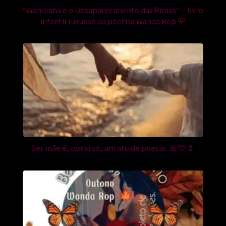
“Wandinha e o Desaparecimento das Rimas” – livro
infantil luxuoso da poetisa Wanda Rop 🌹
Ser mãe é, por si só, um ato de poesia. 🎀🩷🌷