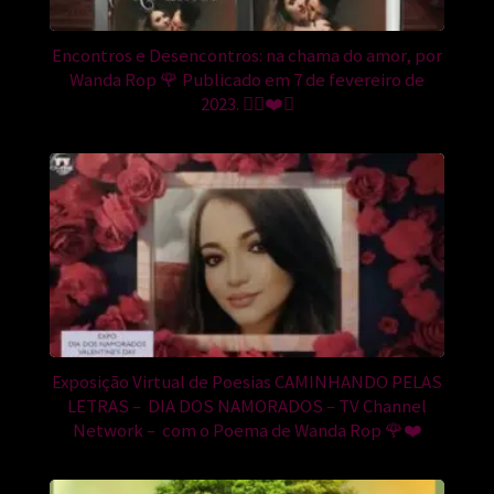
Encontros e Desencontros: na chama do amor, por
Wanda Rop 🌹 Publicado em 7 de fevereiro de
2023. ❤️‍🔥❤️🔥
Exposição Virtual de Poesias CAMINHANDO PELAS
LETRAS – DIA DOS NAMORADOS – TV Channel
Network – com o Poema de Wanda Rop 🌹❤️