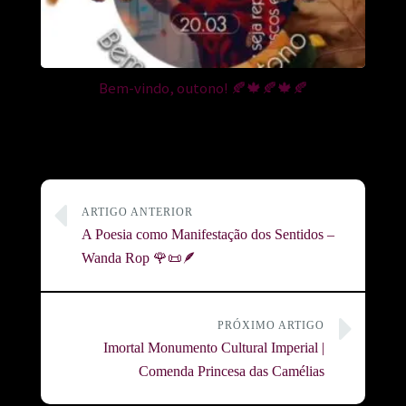
Bem-vindo, outono! 🍂🍁🍂🍁🍂
ARTIGO ANTERIOR
A Poesia como Manifestação dos Sentidos –
Wanda Rop 🌹📜🪶
PRÓXIMO ARTIGO
Imortal Monumento Cultural Imperial |
Comenda Princesa das Camélias