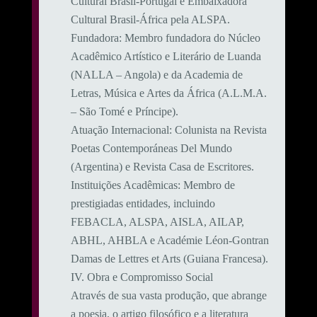
Cultural Brasil-Portugal e Embaixadora
Cultural Brasil-África pela ALSPA.
​Fundadora: Membro fundadora do Núcleo
Acadêmico Artístico e Literário de Luanda
(NALLA – Angola) e da Academia de
Letras, Música e Artes da África (A.L.M.A.
– São Tomé e Príncipe).
​Atuação Internacional: Colunista na Revista
Poetas Contemporáneas Del Mundo
(Argentina) e Revista Casa de Escritores.
​Instituições Acadêmicas: Membro de
prestigiadas entidades, incluindo
FEBACLA, ALSPA, AISLA, AILAP,
ABHL, AHBLA e Académie Léon-Gontran
Damas de Lettres et Arts (Guiana Francesa).
​IV. Obra e Compromisso Social
​Através de sua vasta produção, que abrange
a poesia, o artigo filosófico e a literatura