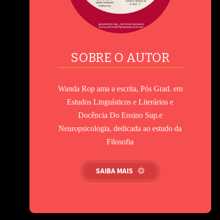
SOBRE O AUTOR
Wanda Rop ama a escrita, Pós Grad. em
Estudos Linguísticos e Literários e
Docência Do Ensino Sup.e
Neuropsicologia, dedicada ao estudo da
Filosofia
SAIBA MAIS