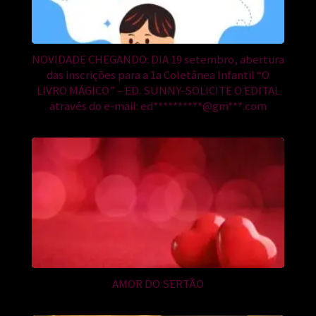
NOVIDADE CHEGANDO: DIA 19 setembro, abertura
das inscrições para a 1a Coletânea Infantil “O
LIVRO MÁGICO” – ED. SUNNY-SOLICITE O EDITAL
através do e-mail:
ed**********@gm***.com
AMOR DO SERTÃO