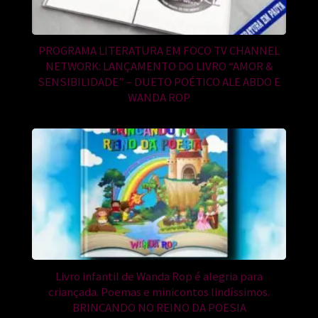
PROGRAMA LITERATURA EM FOCO TV CHANNEL
NETWORK: LANÇAMENTO DO LIVRO “AMOR &
SENSIBILIDADE” – DUETO POÉTICO ALE ABDO E
WANDA ROP
Livro infantil de Wanda Rop é alegria para
criançada. Poemas e minicontos lindíssimos.
BRINCANDO NO REINO DA POESIA