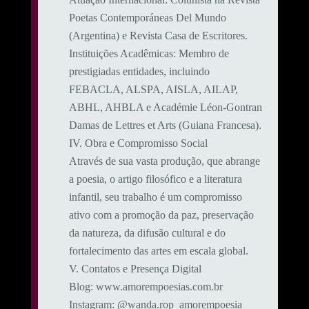
Poetas Contemporáneas Del Mundo
(Argentina) e Revista Casa de Escritores.
​Instituições Acadêmicas: Membro de
prestigiadas entidades, incluindo
FEBACLA, ALSPA, AISLA, AILAP,
ABHL, AHBLA e Académie Léon-Gontran
Damas de Lettres et Arts (Guiana Francesa).
​IV. Obra e Compromisso Social
​Através de sua vasta produção, que abrange
a poesia, o artigo filosófico e a literatura
infantil, seu trabalho é um compromisso
ativo com a promoção da paz, preservação
da natureza, da difusão cultural e do
fortalecimento das artes em escala global.
​V. Contatos e Presença Digital
​Blog: www.amorempoesias.com.br
​Instagram: @wanda.rop_amorempoesia