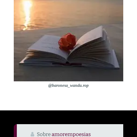
@baronesa_wanda.rop
Sobre
amorempoesias