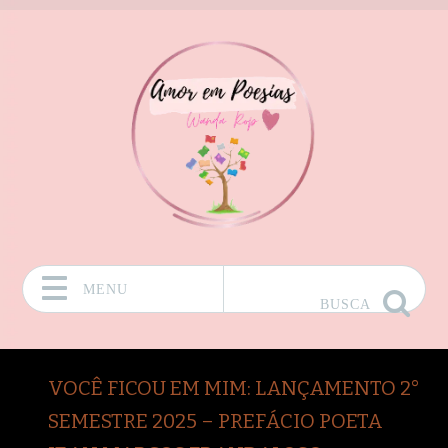
MENU
BUSCA
Pular para o conteúdo
VOCÊ FICOU EM MIM: LANÇAMENTO 2°
SEMESTRE 2025 – PREFÁCIO POETA