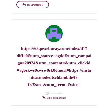
RESPONDER
https://63.pexeburay.com/index/d1?
diff=0&utm_source=ogdd&utm_campai
gn=20924&utm_content=&utm_clickid
=vgoskws8cwsw8sk8&aurl=https://insta
ntcasinodeutschland.de/fr-
fr/&an=&utm_term=&site=
6 dias atrás
Link permanente