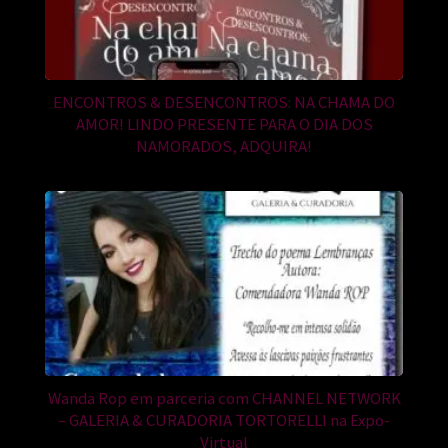
ENCONTROS & DESENCONTROS: NA CHAMA DO
AMOR! LINDO PRESENTE PARA O DIA DOS
NAMORADOS, ADQUIRA!
Wanda Rop em parceria com CHANNEL NETWORK
– GALERIA & CURADORIA TORTORELLI na Expo-
Virtual