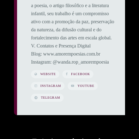
a poesia, o artigo filosófico e a literatura
infantil, seu trabalho é um compromisso
ativo com a promoção da paz, preservação
da natureza, da difusão cultural e do
fortalecimento das artes em escala global.
​V. Contatos e Presença Digital
​Blog: www.amorempoesias.com.br
​Instagram: @wanda.rop_amorempoesia
WEBSITE
FACEBOOK
INSTAGRAM
YOUTUBE
TELEGRAM