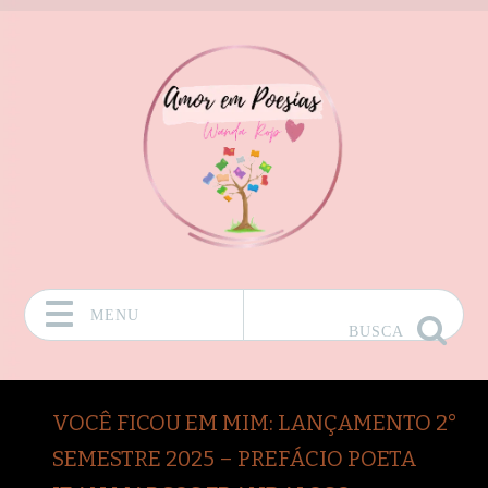
MENU
BUSCA
Pular para o conteúdo
VOCÊ FICOU EM MIM: LANÇAMENTO 2°
SEMESTRE 2025 – PREFÁCIO POETA