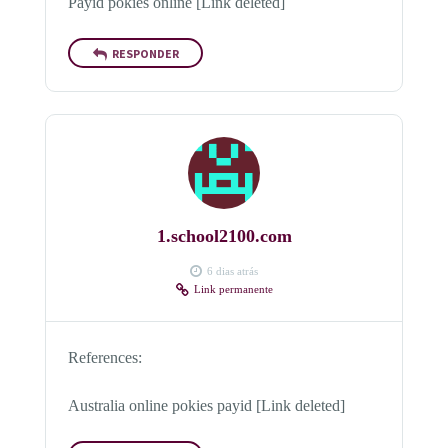
Payid pokies online [Link deleted]
RESPONDER
1.school2100.com
6 dias atrás
Link permanente
References:
Australia online pokies payid [Link deleted]