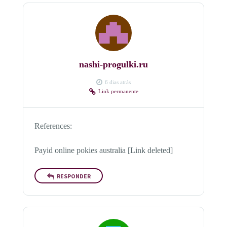
nashi-progulki.ru
6 dias atrás
Link permanente
References:
Payid online pokies australia [Link deleted]
RESPONDER