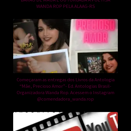
WANDA ROP PELA ALAAG-RS
Começaram as entregas dos Livros da Antologia
“Mãe, Precioso Amor”- Ed. Antologias Brasil-
Organizadora Wanda Rop. Acessem o Instagram
@comendadora_wanda.rop