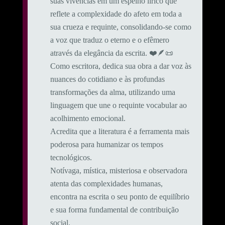
suas vivências em um espelho lírico que
reflete a complexidade do afeto em toda a
sua crueza e requinte, consolidando-se como
a voz que traduz o eterno e o efêmero
através da elegância da escrita. ❤️🪶📜
Como escritora, dedica sua obra a dar voz às
nuances do cotidiano e às profundas
transformações da alma, utilizando uma
linguagem que une o requinte vocabular ao
acolhimento emocional.
​Acredita que a literatura é a ferramenta mais
poderosa para humanizar os tempos
tecnológicos.
Notívaga, mística, misteriosa e observadora
atenta das complexidades humanas,
encontra na escrita o seu ponto de equilíbrio
e sua forma fundamental de contribuição
social.