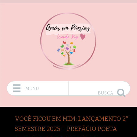
MENU
BUSCA
Pular para o conteúdo
VOCÊ FICOU EM MIM: LANÇAMENTO 2°
SEMESTRE 2025 – PREFÁCIO POETA