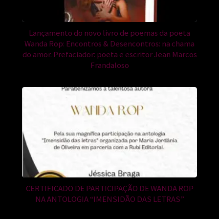
Lançamento do novo livro de poemas da poeta
Wanda Rop: Encontros & Desencontros: na chama
do amor. Prefaciador: poeta e escritor Jean Marcos
Frandaloso
CERTIFICADO DE PARTICIPAÇÃO DE WANDA ROP
NA ANTOLOGIA “IMENSIDÃO DAS LETRAS”