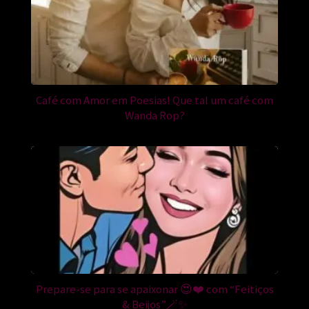
Café com Amor em Poesias! Que tal um café com
Wanda Rop?
Prepare-se para se apaixonar 😍❤️ com “Feitiços
& Beijos”🪄✨