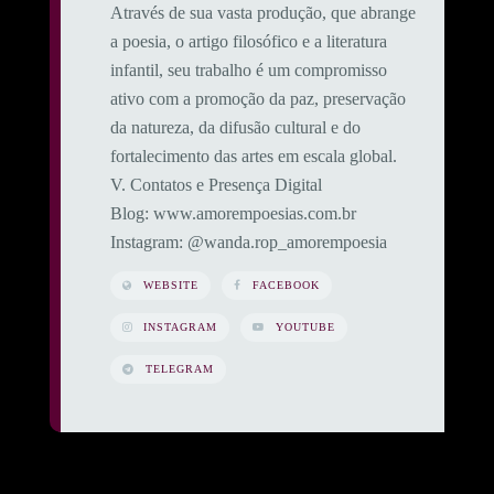
​Através de sua vasta produção, que abrange
a poesia, o artigo filosófico e a literatura
infantil, seu trabalho é um compromisso
ativo com a promoção da paz, preservação
da natureza, da difusão cultural e do
fortalecimento das artes em escala global.
​V. Contatos e Presença Digital
​Blog: www.amorempoesias.com.br
​Instagram: @wanda.rop_amorempoesia
WEBSITE
FACEBOOK
INSTAGRAM
YOUTUBE
TELEGRAM