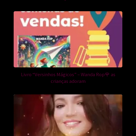
Livro “Versinhos Mágicos” – Wanda Rop🌹 as
crianças adoram