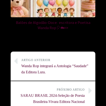
Balões de Algodão-Doce: escritora e Poetisa
Wanda Rop🎈☁️🍬
ARTIGO ANTERIOR
Wanda Rop integrará a Antologia “Saudade”
da Editora Lura.
PRÓXIMO ARTIGO
SARAU BRASIL 2024-Seleção de Poesia
Brasileira-Vivara Editora Nacional