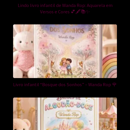
Lindo livro infantil de Wanda Rop: Aquarela em
Versos e Cores 💕🖋️📚✨
Livro infantil “Bosque dos Sonhos” – Wanda Rop 🌹