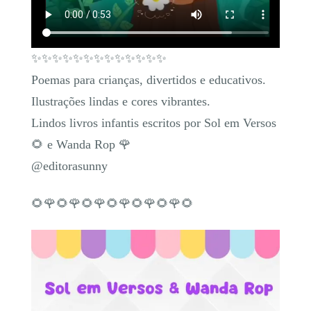
✨✨✨✨✨✨✨✨✨✨✨✨✨
Poemas para crianças, divertidos e educativos.
Ilustrações lindas e cores vibrantes.
Lindos livros infantis escritos por Sol em Versos
🌻 e Wanda Rop 🌹
@editorasunny
🌻🌹🌻🌹🌻🌹🌻🌹🌻🌹🌻🌹🌻