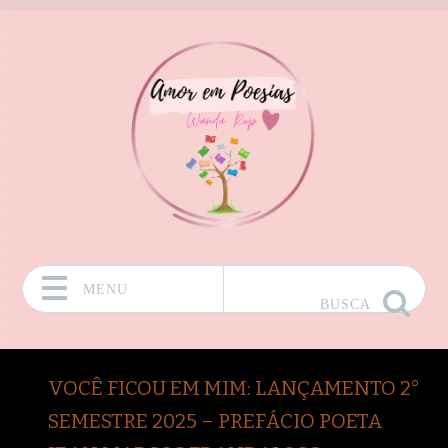
MENU
BUSCA
Pular para o conteúdo
VOCÊ FICOU EM MIM: LANÇAMENTO 2°
SEMESTRE 2025 – PREFÁCIO POETA