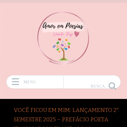
MENU
BUSCA
Pular para o conteúdo
VOCÊ FICOU EM MIM: LANÇAMENTO 2°
SEMESTRE 2025 – PREFÁCIO POETA