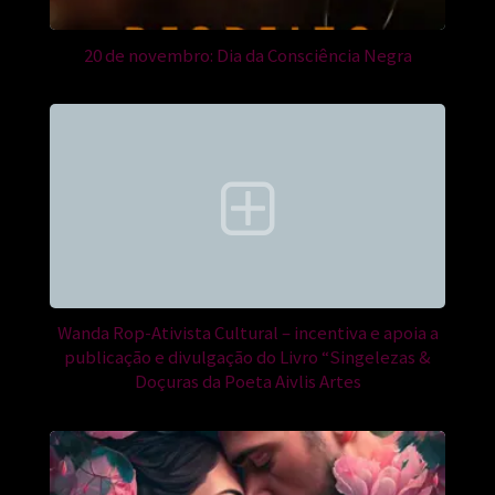
20 de novembro: Dia da Consciência Negra
Wanda Rop-Ativista Cultural – incentiva e apoia a
publicação e divulgação do Livro “Singelezas &
Doçuras da Poeta Aivlis Artes