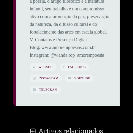
a poesia, o artigo filosófico e a literatura
infantil, seu trabalho é um compromisso
ativo com a promoção da paz, preservação
da natureza, da difusão cultural e do
fortalecimento das artes em escala global.
​V. Contatos e Presença Digital
​Blog: www.amorempoesias.com.br
​Instagram: @wanda.rop_amorempoesia
WEBSITE
FACEBOOK
INSTAGRAM
YOUTUBE
TELEGRAM
Artigos relacionados