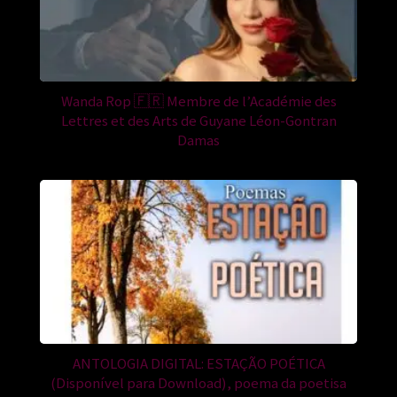
Wanda Rop 🇫🇷 Membre de l’Académie des
Lettres et des Arts de Guyane Léon-Gontran
Damas
ANTOLOGIA DIGITAL: ESTAÇÃO POÉTICA
(Disponível para Download), poema da poetisa