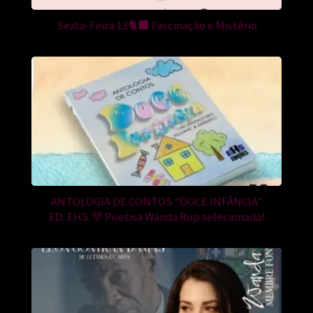
Sexta-Feira 13🐈‍⬛ Fascinação e Mistério
ANTOLOGIA DE CONTOS “DOCE INFÂNCIA”
ED. EHS 💜 Poetisa Wanda Rop selecionada!