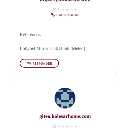
1 semana atrás
Link permanente
References:
Lollybet Mirror Link [Link deleted]
RESPONDER
gitea.kolesarhome.com
1 semana atrás