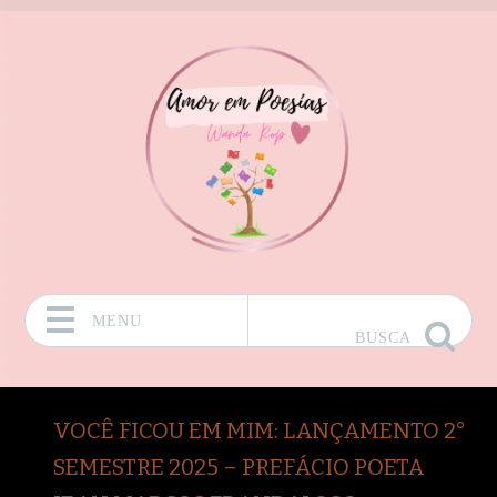
MENU
BUSCA
Pular para o conteúdo
VOCÊ FICOU EM MIM: LANÇAMENTO 2°
SEMESTRE 2025 – PREFÁCIO POETA