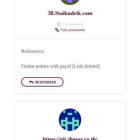
38.Staikudrik.com
1 semana atrás
Link permanente
References:
Online pokies with payid [Link deleted]
RESPONDER
https://git.dinsor.co.th/