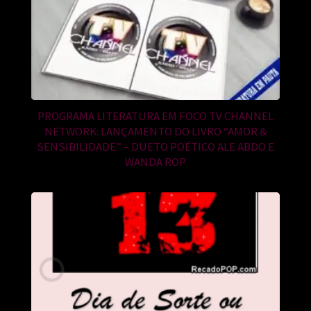
PROGRAMA LITERATURA EM FOCO TV CHANNEL
NETWORK: LANÇAMENTO DO LIVRO “AMOR &
SENSIBILIDADE” – DUETO POÉTICO ALE ABDO E
WANDA ROP