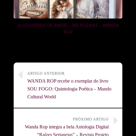
SUSSURROS DE AMOR – 365 POEMAS – WANDA
ROP
ARTIGO ANTERIOR
WANDA ROP recebe o exemplar do livro
SOU FOGO: Quintologia Poética – Mundo
Cultural World
PRÓXIMO ARTIGO
Wanda Rop integra a bela Antologia Digital
“Raízes Sertanejas” – Revista Projeto