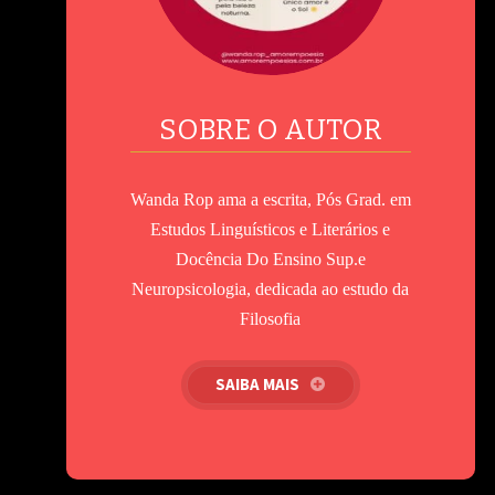
SOBRE O AUTOR
Wanda Rop ama a escrita, Pós Grad. em
Estudos Linguísticos e Literários e
Docência Do Ensino Sup.e
Neuropsicologia, dedicada ao estudo da
Filosofia
SAIBA MAIS