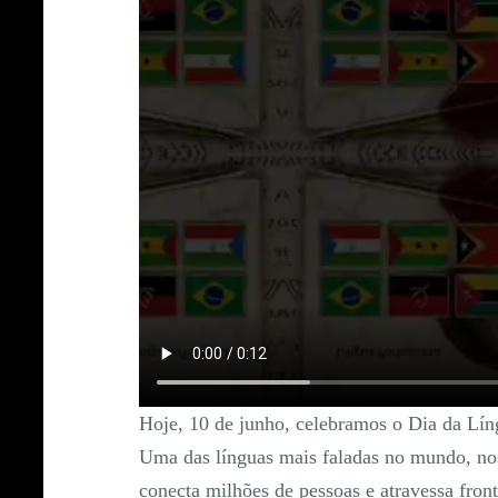
Hoje, 10 de junho, celebramos o Dia da Lí
Uma das línguas mais faladas no mundo, no
conecta milhões de pessoas e atravessa front