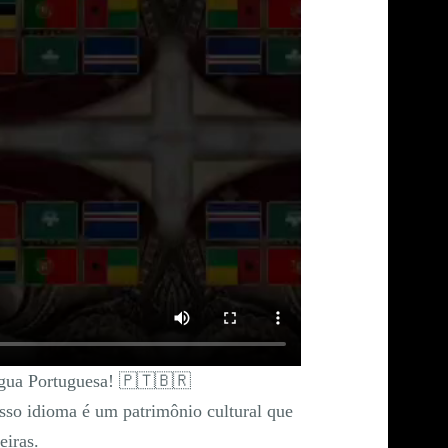
ngua Portuguesa! 🇵🇹🇧🇷
sso idioma é um patrimônio cultural que
eiras.