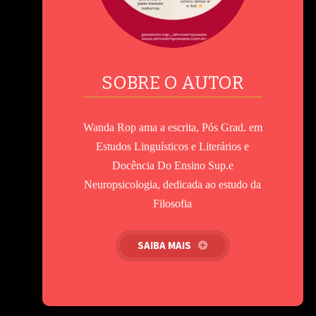
SOBRE O AUTOR
Wanda Rop ama a escrita, Pós Grad. em
Estudos Linguísticos e Literários e
Docência Do Ensino Sup.e
Neuropsicologia, dedicada ao estudo da
Filosofia
SAIBA MAIS