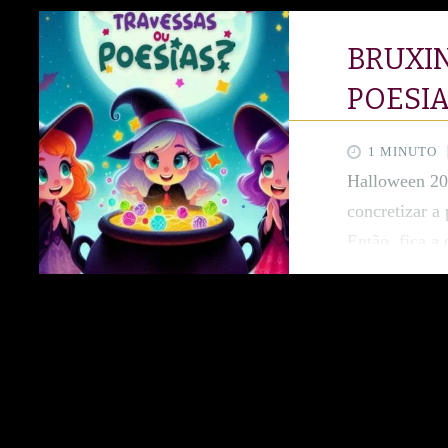
BRUXI
POESIA
1 MINUTO
Halloween 20
concretizar a
Então, fica a
2025. Bruxin
três bruxinhas
misturar rima
começa a bor
resolvem cria
onde deveriam