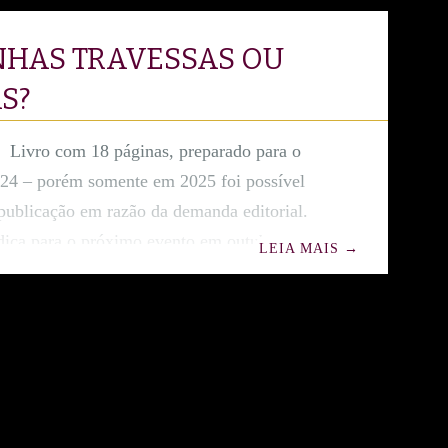
NHAS TRAVESSAS OU
S?
Livro com 18 páginas, preparado para o
24 – porém somente em 2025 foi possível
 publicação em razão da demanda editorial.
 dica para o próximo evento em outubro de
LEIA MAIS
→
has Travessas ou Poesia? Sinopse Quando
 curiosas, Pérola, Cristal e Rubi, decidem
s com magia, o caldeirão da imaginação
bulhar! Em uma noite de Halloween, elas
r poções rimadas, mas as palavras não ficam
. De repente, as vassouras