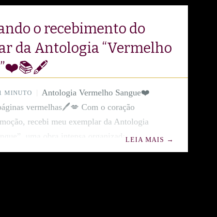
ando o recebimento do
ar da Antologia “Vermelho
❤️📚🖋️
Antologia Vermelho Sangue❤️
1 MINUTO
páginas vermelhas🖊️💋 Com o coração
emoção, recebi meu exemplar da Antologia
ngue”, uma obra intensa organizada por
LEIA MAIS
→
a de Oliveira com a participação de 28
eis, publicada pela querida Rubi Editorial.
entre tantas vozes talentosas é um presente
om amor. Cada página pulsa com histórias
 coragem, pela dor, pela arte de transformar