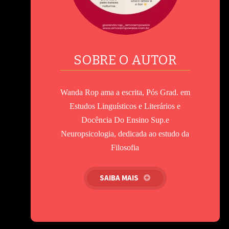
SOBRE O AUTOR
Wanda Rop ama a escrita, Pós Grad. em
Estudos Linguísticos e Literários e
Docência Do Ensino Sup.e
Neuropsicologia, dedicada ao estudo da
Filosofia
SAIBA MAIS