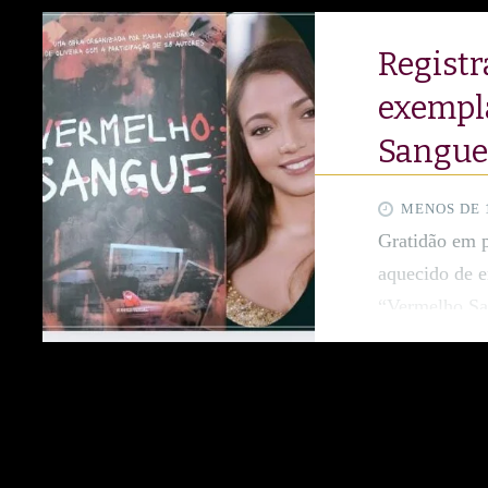
Registr
exempl
Sangue”
MENOS DE 
Gratidão em 
aquecido de 
“Vermelho Sa
Maria Jordâni
autores incrív
Ver meu nome 
que carrego c
marcadas pela