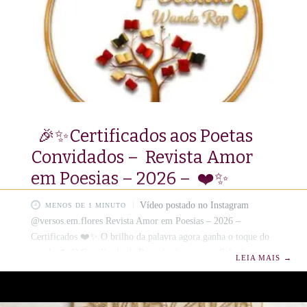
🎉✨Certificados aos Poetas
Convidados – Revista Amor
em Poesias – 2026 – ❤️✨
Vídeo postado no Instagram
MENOS DE 1 MINUTO
@versos.em.flores Revista Amor em Poesias – 2026 –
Certificados ❤️✨ O brilho da palavra agora ganha o toque do
papel. ✍️ O Certificado de Reconhecimento e o Selo de
LEIA MAIS
→
Excelência Literária 2026 é o agradecimento por uma
trajetória de luz. E para tornar este momento ainda mais
especial, anunciamos que o lançamento da nossa Revista