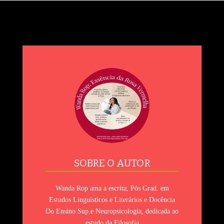
spoiler exclusivo da obra. 👏👏👏📚✨ É um momento para
mergulhar na atmosfera de luxo e sensibilidade que permeia
esta edição especial. Em comemoração aos seis anos de
trajetória do portal www.amorempoesias.com.br, a escritora e
ativista cultural Wanda Rop idealiza
SOBRE O AUTOR
Wanda Rop ama a escrita, Pós Grad. em
Estudos Linguísticos e Literários e Docência
Do Ensino Sup.e Neuropsicologia, dedicada ao
estudo da Filosofia