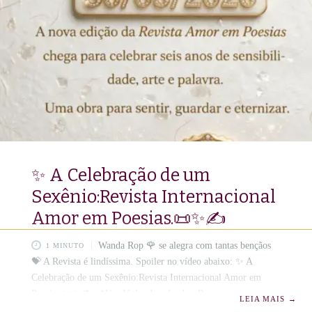
Internacional (Edição Impressa) acontecerá em maio de 2026!
📜🪶💓 Cada Convidado de Honra receberá, no conforto de
seu lar, um exemplar desta
✨ A Celebração de um
Sexênio:Revista Internacional
Amor em Poesias.📜✨✍️
Wanda Rop 🌹 se alegra com tantas bençãos
1 MINUTO
💝 A Revista é lindíssima. Spoiler no vídeo abaixo: ✨ A
Celebração de um Sexênio:Revista Internacional Amor em
Poesias.📜✨✍️ 📌Um Vislumbre da obra:Para aguçar os
LEIA MAIS
→
sentidos dos leitores e admiradores, o vídeo anexo oferece um