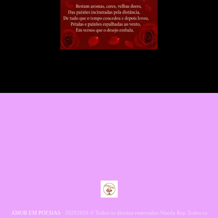
AMOR EM POESIAS
· 20202026 © Todos os direitos reservados Wanda Rop Todos os