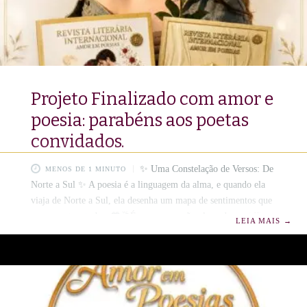
Projeto Finalizado com amor e
poesia: parabéns aos poetas
convidados.
✨ Uma Constelação de Versos: De
MENOS DE 1 MINUTO
Norte a Sul ✨ A poesia é a linguagem da alma, e quando ela
viaja de Norte a Sul, ela desenha um mapa de sentimentos que
nos conecta a todos. 💙🥂É com o coração pleno de gratidão
LEIA MAIS
→
que celebramos cada poeta que confiou o seu talento à Revista
Amor em Poesias.📕📔 Nesta jornada literária, fomos honrados
pela presença de mentes brilhantes e almas sensíveis, unidas
pelo propósito sublime de transformar o silêncio em arte.