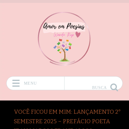
MENU
BUSCA
Pular para o conteúdo
VOCÊ FICOU EM MIM: LANÇAMENTO 2°
SEMESTRE 2025 – PREFÁCIO POETA