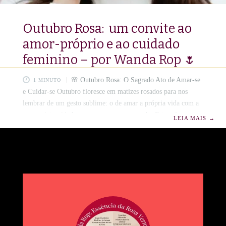
Outubro Rosa: um convite ao
amor-próprio e ao cuidado
feminino – por Wanda Rop 🌷
🌸 Outubro Rosa: O Sagrado Ato de Amar-se
1 MINUTO
e Cuidar-se Outubro floresce em matizes rosados para nos
lembrar de um gesto sublime: o de amar a própria vida com a
mesma intensidade com que se ama o mundo. Este mês,
LEIA MAIS
→
consagrado à prevenção do câncer de mama e do colo do útero,
transcende campanhas e estatísticas, ele é um hino à
consciência, à coragem e ao cuidado feminino.🩷🌸 Ser
mulher é habitar um universo de força e delicadeza, é carregar
em si