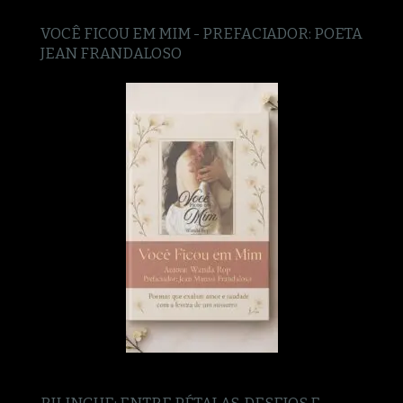
VOCÊ FICOU EM MIM - PREFACIADOR: POETA
JEAN FRANDALOSO
BILINGUE: ENTRE PÉTALAS, DESEJOS E