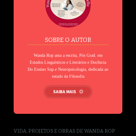
SOBRE O AUTOR
Wanda Rop ama a escrita, Pós Grad. em
Estudos Linguísticos e Literários e Docência
Do Ensino Sup.e Neuropsicologia, dedicada ao
estudo da Filosofia
SAIBA MAIS
VIDA, PROJETOS E OBRAS DE WANDA ROP