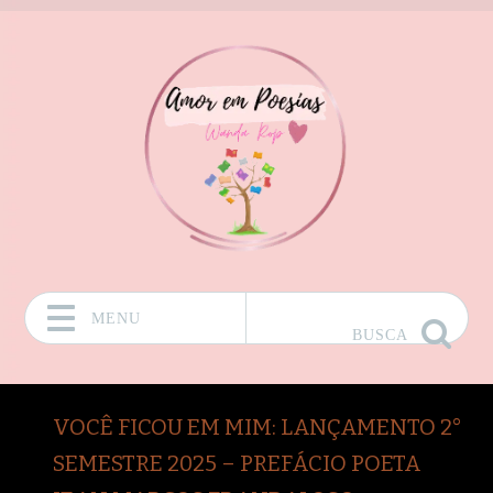
MENU
BUSCA
Pular para o conteúdo
VOCÊ FICOU EM MIM: LANÇAMENTO 2°
SEMESTRE 2025 – PREFÁCIO POETA