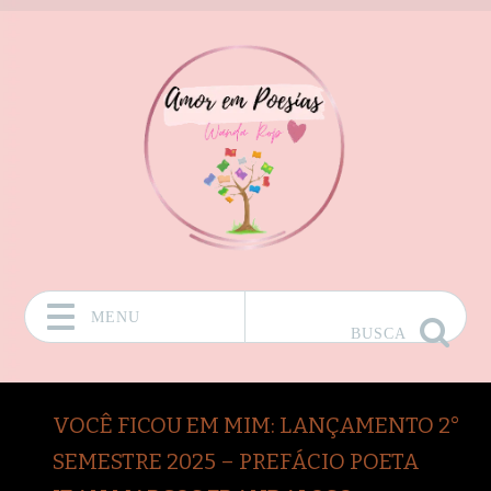
MENU
BUSCA
Pular para o conteúdo
VOCÊ FICOU EM MIM: LANÇAMENTO 2°
SEMESTRE 2025 – PREFÁCIO POETA