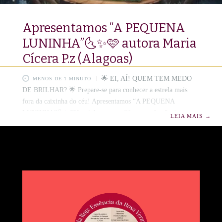
Apresentamos “A PEQUENA
LUNINHA”🌜✨🩷 autora Maria
Cícera P.z (Alagoas)
​🌟 EI, AÍ! QUEM TEM MEDO
MENOS DE 1 MINUTO
DE BRILHAR? 🌟 ​Prepare-se para conhecer a estrela mais
fora da caixinha do céu! Apresentamos “A PEQUENA
LUNINHA”🌜✨🩷Luninha nasceu diferente: ela não é
LEIA MAIS
→
redonda como a mamãe Lua! E sabe de uma coisa? Isso é
INCRÍVEL! Este livro é a prova de que ser ÚNICO é o seu
maior superpoder!🌕💝 Aurora Maria Cícera 👉 Se o seu
pequeno (ou você!) já se sentiu “fora do molde”, esta história é
um abraço quentinho vindo direto