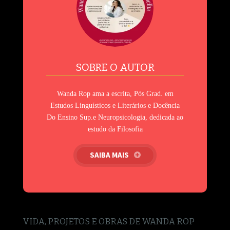
SOBRE O AUTOR
Wanda Rop ama a escrita, Pós Grad. em
Estudos Linguísticos e Literários e Docência
Do Ensino Sup.e Neuropsicologia, dedicada ao
estudo da Filosofia
SAIBA MAIS
VIDA, PROJETOS E OBRAS DE WANDA ROP