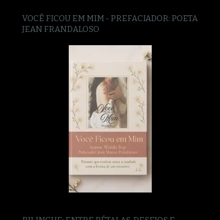
VOCÊ FICOU EM MIM - PREFACIADOR: POETA
JEAN FRANDALOSO
BILINGUE: ENTRE PÉTALAS, DESEJOS E