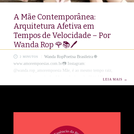
A Mãe Contemporânea:
Arquitetura Afetiva em
Tempos de Velocidade – Por
Wanda Rop 🌹📚🖊️
Wanda RopPoetisa Brasileira 🌐
2 MINUTOS
www.amorempoesias.com.br📷 Instagram:
@wanda.rop_amorempoesia Mãe, é ao mesmo tempo raiz,
amor, rede e revolução. Maio mês das mães🩷🎀 Mãe é
LEIA MAIS
→
algoritmo emocional que decifra o caos com doçura.🪄🦋 A
Mãe Contemporânea: Arquitetura Afetiva em Tempos de
Velocidade✨ Em um mundo regido pela urgência, o tempo é
moeda e a atenção se fragmenta, a mãe contemporânea emerge
como um arquétipo reinventado — não mais apenas cuidadora,
mas gestora da esperança, engenheira do cotidiano e ponte
entre o passado sensível e