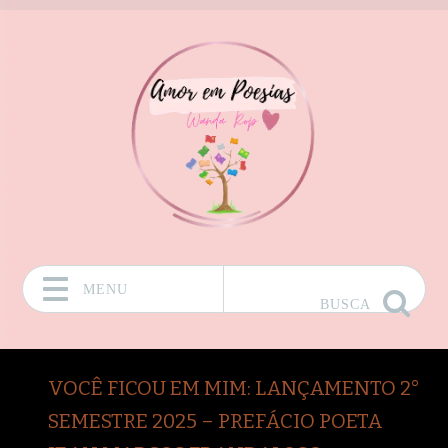
MENU
BUSCA
Pular para o conteúdo
VOCÊ FICOU EM MIM: LANÇAMENTO 2°
SEMESTRE 2025 – PREFÁCIO POETA