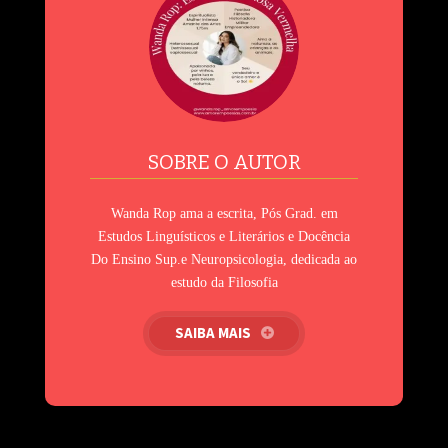
SOBRE O AUTOR
Wanda Rop ama a escrita, Pós Grad. em
Estudos Linguísticos e Literários e Docência
Do Ensino Sup.e Neuropsicologia, dedicada ao
estudo da Filosofia
SAIBA MAIS