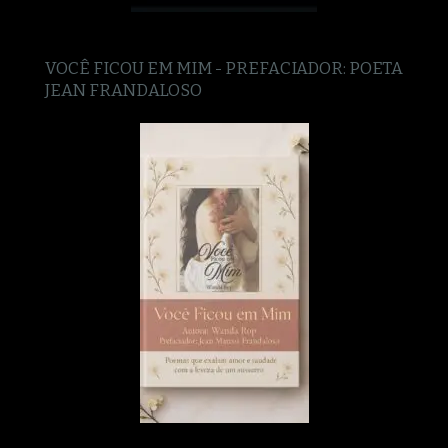
VOCÊ FICOU EM MIM - PREFACIADOR: POETA
JEAN FRANDALOSO