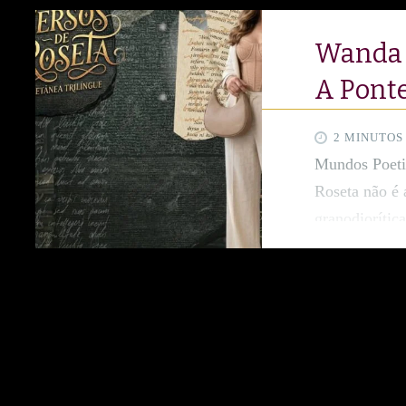
Wanda R
A Pont
2 MINUTOS
Mundos Poeti
Roseta não é 
granodiorític
redescobrir a
mesmo decreto
demótico e gr
documento ar
das civilizaç
conhecimento