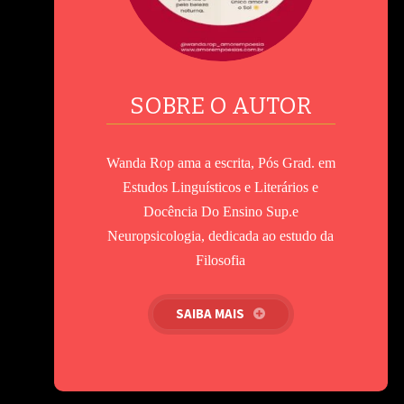
SOBRE O AUTOR
Wanda Rop ama a escrita, Pós Grad. em
Estudos Linguísticos e Literários e
Docência Do Ensino Sup.e
Neuropsicologia, dedicada ao estudo da
Filosofia
SAIBA MAIS