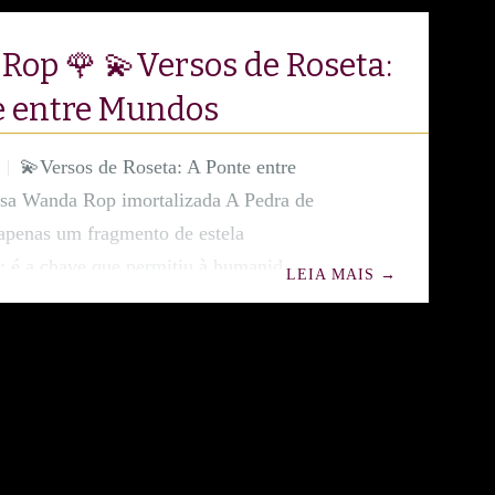
op 🌹 💫Versos de Roseta:
e entre Mundos
💫Versos de Roseta: A Ponte entre
sa Wanda Rop imortalizada A Pedra de
apenas um fragmento de estela
a; é a chave que permitiu à humanidade
LEIA MAIS
→
 própria voz do Antigo Egito. Ao conter o
 real gravado em hieróglifos, egípcio
ego antigo, ela tornou-se o mais importante
queológico para a tradução e compreensão
ões perdidas. Ela nos ensinou que o
 só sobrevive quando a linguagem é