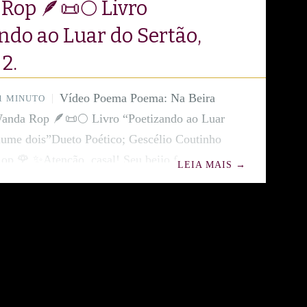
op 🪶📜🌕 Livro
ndo ao Luar do Sertão,
2.
Vídeo Poema Poema: Na Beira
1 MINUTO
anda Rop 🪶📜🌕 Livro “Poetizando ao Luar
lume dois”Dueto Poético; Gescélio Coutinho
p 🌹 ✨Atenção, casal! Seu beijo favorito
LEIA MAIS
→
transformado em poema pela sensibilidade de
💫 Se existe um amor mais lindo que pão
ntinho no nascer do dia, a Wanda Rop
 esse romance na beira do açude!✨ O moço de
ça de flor no