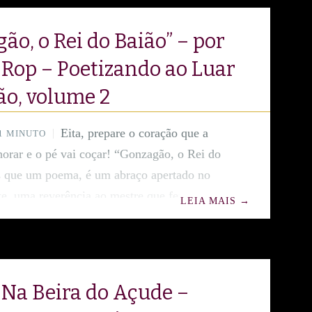
ão, o Rei do Baião” – por
Rop – Poetizando ao Luar
ão, volume 2
Eita, prepare o coração que a
1 MINUTO
horar e o pé vai coçar! “Gonzagão, o Rei do
s que um poema, é um abraço apertado no
e, uma reverência ao mestre que fez do fole
LEIA MAIS
→
povo! A Poetisa Wanda Rop mandou muito
erso, fazendo a gente sentir o cheiro de
 e a alegria do forró. Se você ama um xote,
a história viva da
Na Beira do Açude –