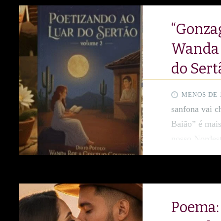
“Gonzag
Wanda 
do Sert
MENOS DE 
sanfona vai c
Baião” é mai
nosso Nordest
a voz de um 
bem em cada v
terra molhada
um chamego e 
Poema: 