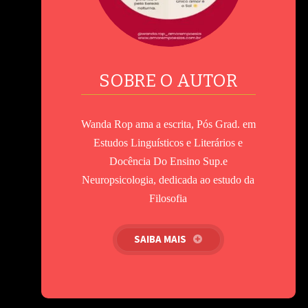
SOBRE O AUTOR
Wanda Rop ama a escrita, Pós Grad. em
Estudos Linguísticos e Literários e
Docência Do Ensino Sup.e
Neuropsicologia, dedicada ao estudo da
Filosofia
SAIBA MAIS