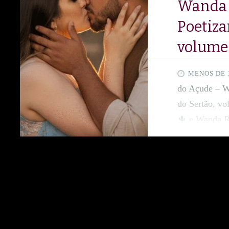
Wanda R
Poetiza
volume 
MENOS DE 
do Açude – W
do Sertão, vo
🌵 e Wanda Ro
acaba de ser 
Wanda Rop! 
com café que
encontrou: é
chapéu e a mo