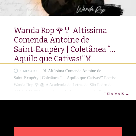
Wanda Rop 🌹🏅 Altíssima
Comenda Antoine de
Saint‑Exupéry | Coletânea “…
Aquilo que Cativas!”🏅
🏅 Altíssima Comenda Antoine de
1 MINUTO
Saint‑Exupéry | Coletânea “… Aquilo que Cativas!” Poetisa
Wanda Rop 🌹 📚 A Academia de Letras de São Pedro da
Aldeia | ALSPA tem a honra de destacar os mais diversos
LEIA MAIS
→
campos das artes e do saber, reconhecendo a notoriedade de
artistas e autoridades civis em toda a Cultura Lusófona. Com
um compromisso inabalável com a promoção da cultura e da
literatura, a ALSPA busca prestigiar aqueles que têm
contribuído para o enriquecimento do patrimônio cultural
lusófono.