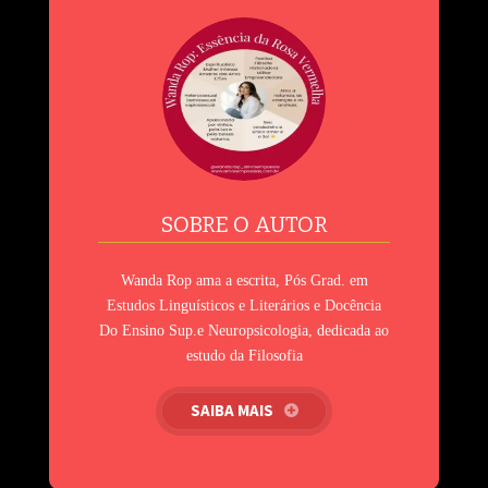
SOBRE O AUTOR
Wanda Rop ama a escrita, Pós Grad. em
Estudos Linguísticos e Literários e Docência
Do Ensino Sup.e Neuropsicologia, dedicada ao
estudo da Filosofia
SAIBA MAIS