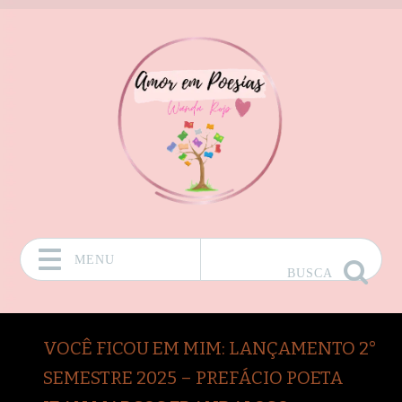
MENU
BUSCA
Pular para o conteúdo
VOCÊ FICOU EM MIM: LANÇAMENTO 2°
SEMESTRE 2025 – PREFÁCIO POETA