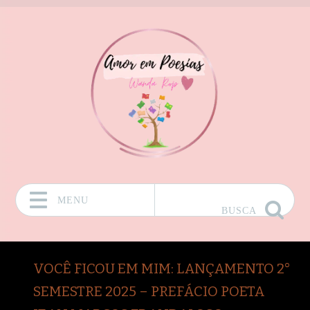
MENU
BUSCA
Pular para o conteúdo
VOCÊ FICOU EM MIM: LANÇAMENTO 2°
SEMESTRE 2025 – PREFÁCIO POETA