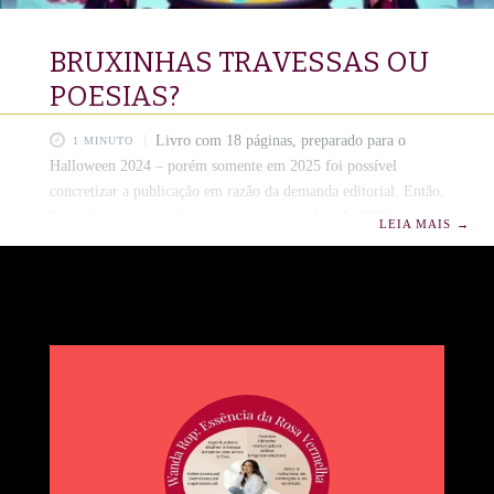
BRUXINHAS TRAVESSAS OU
POESIAS?
Livro com 18 páginas, preparado para o
1 MINUTO
Halloween 2024 – porém somente em 2025 foi possível
concretizar a publicação em razão da demanda editorial. Então,
fica a dica para o próximo evento em outubro de 2025.
LEIA MAIS
→
Bruxinhas Travessas ou Poesia? Sinopse Quando três bruxinhas
curiosas, Pérola, Cristal e Rubi, decidem misturar rimas com
magia, o caldeirão da imaginação começa a borbulhar! Em
uma noite de Halloween, elas resolvem criar poções rimadas,
mas as palavras não ficam onde deveriam. De repente, as
vassouras