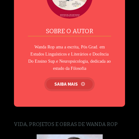
SOBRE O AUTOR
Wanda Rop ama a escrita, Pós Grad. em
Estudos Linguísticos e Literários e Docência
Do Ensino Sup.e Neuropsicologia, dedicada ao
estudo da Filosofia
SAIBA MAIS
VIDA, PROJETOS E OBRAS DE WANDA ROP