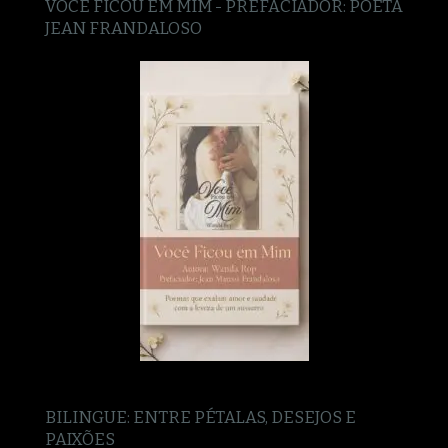
VOCÊ FICOU EM MIM - PREFACIADOR: POETA
JEAN FRANDALOSO
BILINGUE: ENTRE PÉTALAS, DESEJOS E
PAIXÕES