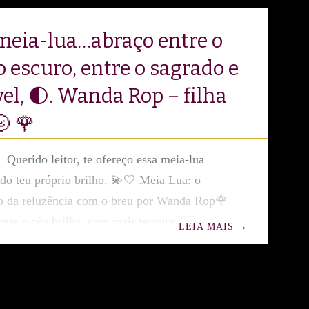
meia-lua…abraço entre o
 o escuro, entre o sagrado e
vel, 🌓. Wanda Rop – filha
 🌹
Querido leitor, te ofereço essa meia-lua
do teu próprio brilho. 💫🤍 Meia Lua: o
co da reluzência com o breu por Wanda Rop🌹
que o céu brilha com mais ternura. 🌃 E é
LEIA MAIS
→
ilente da meia-lua que o firmamento revela
s poético: um abraço suave entre luz e
zência e breu. Não há antagonismo — há
A meia-lua, em sua forma delicadamente