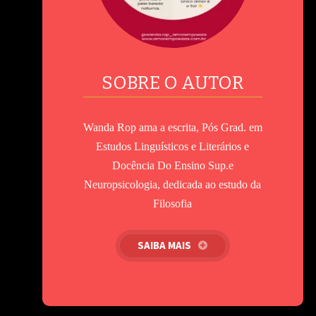
SOBRE O AUTOR
Wanda Rop ama a escrita, Pós Grad. em
Estudos Linguísticos e Literários e
Docência Do Ensino Sup.e
Neuropsicologia, dedicada ao estudo da
Filosofia
SAIBA MAIS