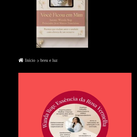
Início
breu e luz