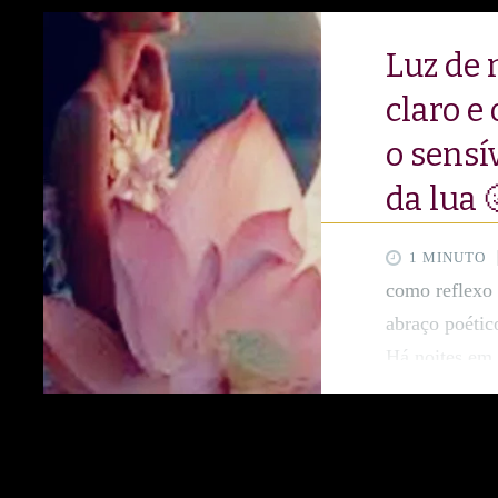
Luz de 
claro e
o sensí
da lua 
1 MINUTO
como reflexo 
abraço poéti
Há noites em 
na presença s
seu gesto mai
sombra, relu
harmonia.🩵 