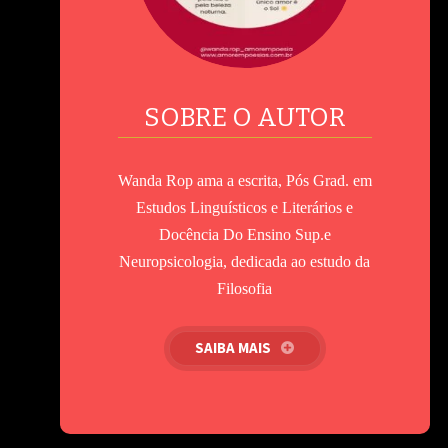
SOBRE O AUTOR
Wanda Rop ama a escrita, Pós Grad. em
Estudos Linguísticos e Literários e
Docência Do Ensino Sup.e
Neuropsicologia, dedicada ao estudo da
Filosofia
SAIBA MAIS