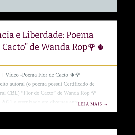
ncia e Liberdade: Poema
e Cacto” de Wanda Rop🌹🌵
Vídeo -Poema Flor de Cacto 🌵🌹
reito autoral (o poema possui Certificado de
oral CBL) “Flor de Cacto” de Wanda Rop 🌹
 2021 e eternizado em diversas antologias
LEIA MAIS
→
nternacionais, o poema “Flor de Cacto”, da
oetisa Wanda Rop, é uma das obras mais
arcantes da autora. Longe de ser apenas uma