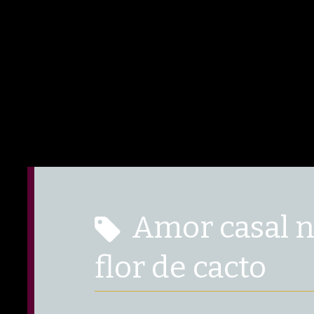
amor casal namoro paixão
flor de cacto