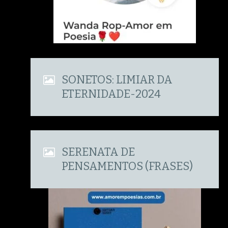
SONETOS: LIMIAR DA
ETERNIDADE-2024
SERENATA DE
PENSAMENTOS (FRASES)