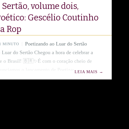
 Sertão, volume dois,
oético: Gescélio Coutinho
a Rop
Poetizando ao Luar do Sertão
1 MINUTO
 Luar do Sertão Chegou a hora de celebrar a
e o Brasil! 🇧🇷✨É com o coração cheio de
nunciamos o lançamento de Poetizando ao
LEIA MAIS
→
ão, volume dois! 🌵🌕🌹 O nosso Dueto
élio Coutinho – O Poeta do Sertão (de
-CE) e Wanda Rop (de Porto Velho-RO),
 unindo o talento e a inspiração do Nordeste e
aís. Preparem-se para se emocionar