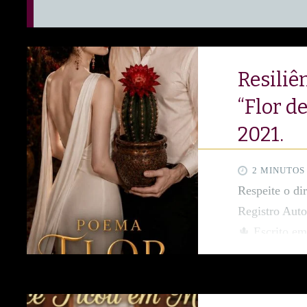
Resiliê
“Flor d
2021.
2 MINUTOS
Respeite o di
Registro Aut
🌵 Escrito em
nacionais e i
escritora e p
viscerais e m