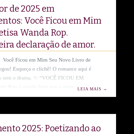
nica, o texto se consolida como um
or de 2025 em
e a essência, a força e a soberania feminina.
entos: Você Ficou em Mim
etisa Wanda Rop.
ira declaração de amor.
Você Ficou em Mim Seu Novo Livro de
gou! ​Esqueça o clichê! O romance aqui é
as sem o drama. ✨ “VOCÊ FICOU EM
 Rop é aquele livro que a gente lê e
LEIA MAIS
→
a, a autora leu meus pensamentos? É a prova
(e a saudade) não tira férias. É poesia pura,
rta de intensidade e aquela sensação gostosa
rfeito para quem ama versos que grudam na
ento 2025: Poetizando ao