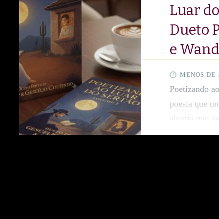
Luar do
Dueto P
e Wand
MENOS DE 
Poetizando ao
poesia que un
alegria que a
Luar do Sert
Poético, Gesc
Quixeramobim
está de volta,
do Norte do p