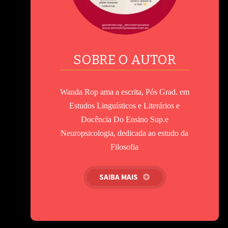
SOBRE O AUTOR
Wanda Rop ama a escrita, Pós Grad. em
Estudos Linguísticos e Literários e
Docência Do Ensino Sup.e
Neuropsicologia, dedicada ao estudo da
Filosofia
SAIBA MAIS