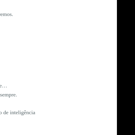
tremos.
,
nte…
 sempre.
 de inteligência