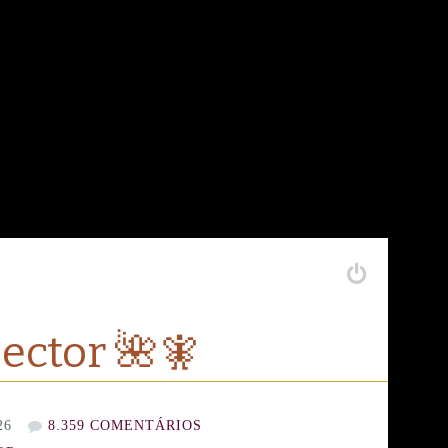
pector 🌺🧚
26
8.359 COMENTÁRIOS