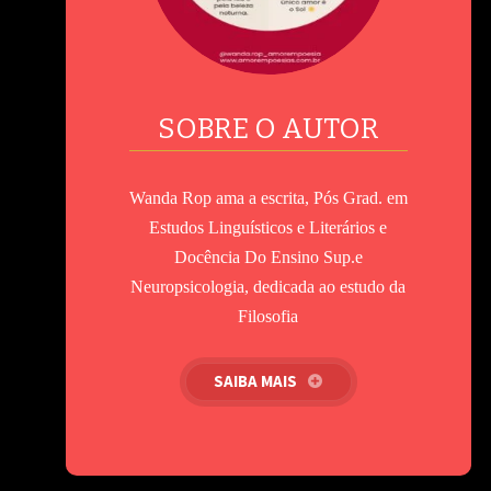
SOBRE O AUTOR
Wanda Rop ama a escrita, Pós Grad. em
Estudos Linguísticos e Literários e
Docência Do Ensino Sup.e
Neuropsicologia, dedicada ao estudo da
Filosofia
SAIBA MAIS