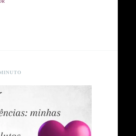
OR
 MINUTO