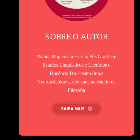
SOBRE O AUTOR
Wanda Rop ama a escrita, Pós Grad. em
Estudos Linguísticos e Literários e
Docência Do Ensino Sup.e
Neuropsicologia, dedicada ao estudo da
Filosofia
SAIBA MAIS