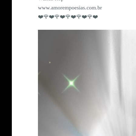
www.amorempoesias.com.br
❤️🌹❤️🌹❤️🌹❤️🌹❤️🌹❤️